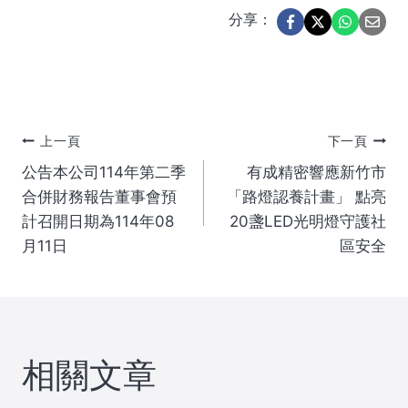
分享：
文
上一頁
下一頁
公告本公司114年第二季
有成精密響應新竹市
章
合併財務報告董事會預
「路燈認養計畫」 點亮
計召開日期為114年08
20盞LED光明燈守護社
導
月11日
區安全
覽
相關文章