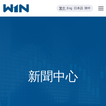
跳
繁中
Eng
日本語
簡中
到
內
容
新聞中心