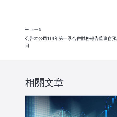
文
上一頁
公告本公司114年第一季合併財務報告董事會預計
章
日
導
覽
相關文章