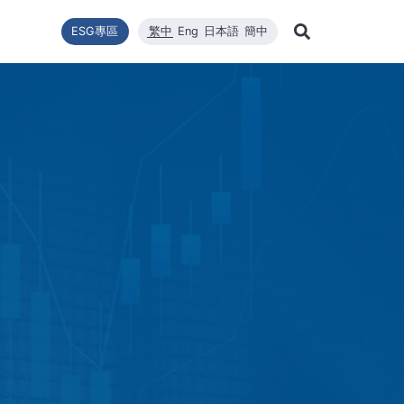
ESG專區
繁中
Eng
日本語
簡中
Learn Mor
推動
型
新聞列表
技術能量
利害關係者
財務資訊
企業永續發展
高效太陽能模組
品質與環安衛政策
公司新聞
維修
股東
Search
企業永續發展
最新消息
核心競爭力
財務報告
WINAICO
重大新聞
半導
股價
永續政策
材料
每月營收報告
活動訊息
半導
股東
組織與推動
CNC精密製造
產品與技術
主要
公益與活動
報與年報
高規格清潔
重大訊息與公告
股利
公益與活動
重大
環境暨安全衛生
投資
環境暨安全衛生政策
社會與人權
人權政策
供應商管理
利害關係人