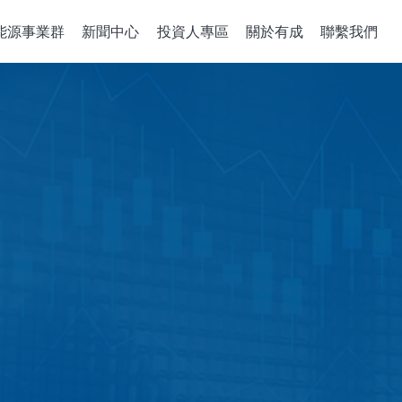
能源事業群
新聞中心
投資人專區
關於有成
聯繫我們
備關鍵零組件
整合性服務
公司治理
政策、組織與
關於有成
企業能源轉
董事會
機
組件開發
公司概述
綠能系統建置
董事概況
沈積機台
解決方案
經營理念
儲能應用工程
董事會成員多元化
成長歷程
智慧能源管理
稽核室
售電業簡明月
績效評估
功能性委員會
審計委員會
薪酬委員會
風險管理委員會
績效評估
企業誠信經營