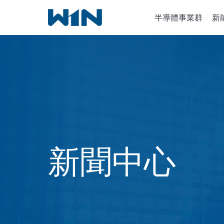
跳
半導體事業群
新
到
內
容
半導體設
離子植入
化學氣相
新聞中心