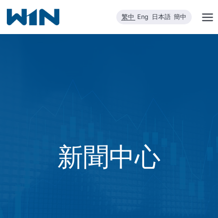
跳
繁中
Eng
日本語
簡中
到
內
容
新聞中心