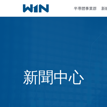
跳
半導體事業群
新
到
內
容
半導體設
離子植入
化學氣相
新聞中心