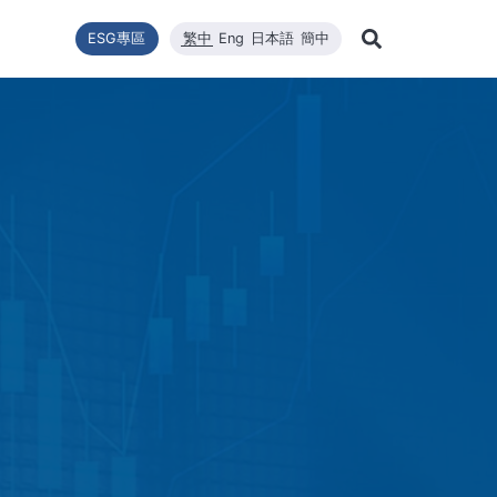
ESG專區
繁中
Eng
日本語
簡中
Learn Mor
推動
型
新聞列表
技術能量
利害關係者
財務資訊
企業永續發展
高效太陽能模組
品質與環安衛政策
公司新聞
維修
股東
Search
企業永續發展
最新消息
核心競爭力
財務報告
WINAICO
重大新聞
半導
股價
永續政策
材料
每月營收報告
活動訊息
半導
股東
組織與推動
CNC精密製造
產品與技術
主要
公益與活動
報與年報
高規格清潔
重大訊息與公告
股利
公益與活動
重大
環境暨安全衛生
投資
環境暨安全衛生政策
社會與人權
人權政策
供應商管理
利害關係人