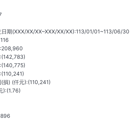
7
XX/XX~XXX/XX/XX):113/01/01~113/06/30
116
08,960
42,783)
40,775)
10,241)
仟元):(110,241)
(1.76)
896