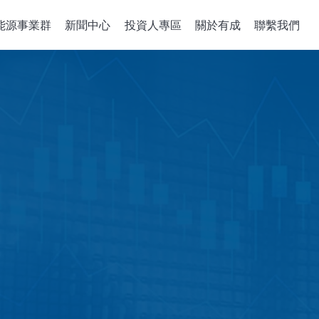
能源事業群
新聞中心
投資人專區
關於有成
聯繫我們
備關鍵零組件
整合性服務
公司治理
政策、組織與
關於有成
企業能源轉
董事會
機
組件開發
公司概述
綠能系統建置
董事概況
沈積機台
解決方案
經營理念
儲能應用工程
董事會成員多元化
成長歷程
智慧能源管理
稽核室
售電業簡明月
績效評估
功能性委員會
審計委員會
薪酬委員會
風險管理委員會
績效評估
企業誠信經營