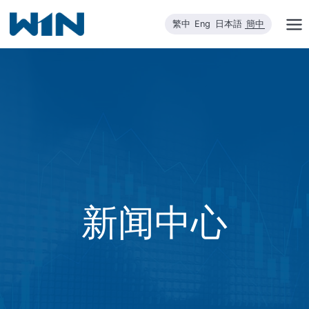
跳
繁中
Eng
日本語
簡中
到
内
容
新闻中心