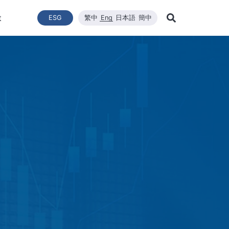
t
ESG
繁中
Eng
日本語
簡中
Learn Mor
ce
ergy Transition
與推動
List of News
Technical Capacity
利害關係者
Financial Statements
Renewable Solar Module
Corporate Sustainability
品質與環安衛政策
Company News
Mainten
Search
Corporate Sustainability
 System Establishment
Latest News
Core Competitiveness
Financial Reports
WINAICO
Breaking News
Semicon
Renovati
ESG Policy
e Engineering
Vision
Materials
Monthly Revenue
Event and Activit
Semicon
ds
ESG Team and Implementatio
 Management
CNC Precision Manufacturing
Product and Tech
Social Welfare and Charity
ail Report
Advanced Cleaning Technology
Material Informat
on
Social Welfare an
Environmental, Health, and Sa
EHS Policy
Humanity and Social Care
ttee
Human Rights Policy
mmittee
on
Supplier Management
Stakeholders