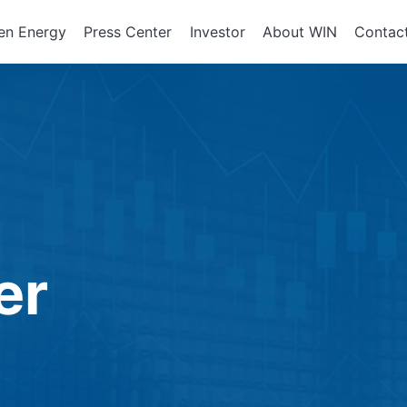
en Energy
Press Center
Investor
About WIN
Contac
ents of
Integrated Services
Corporate Governan
Corporate En
政策、組織
About WIN
tor Equipment
Board of Directors
Assembly Development
Green Energy
At a Glance
Director Profile
Solutions
Energy Storag
Mission and 
e
Variety of Backgroun
Smart Energy
Milestone
Audit Office
Electricity Ret
Performance Evaluati
er
Board Committees
Audit Committee
Remuneration Commi
Risk Management Co
Performance Evaluati
Corporate Integrity