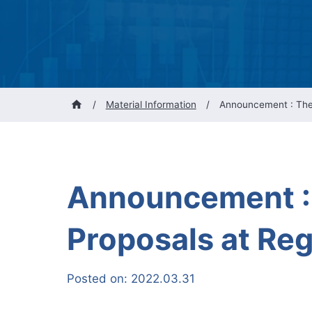
/
Material Information
/
Announcement : The 
Announcement : 
Proposals at Reg
Posted on:
2022.03.31