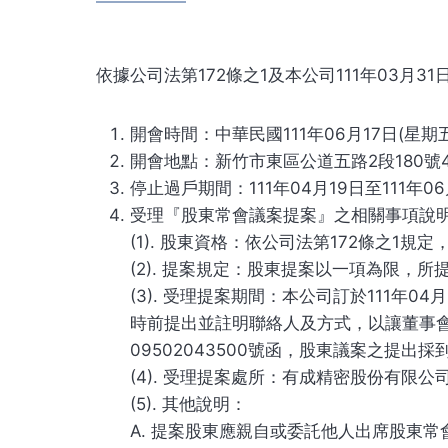
依據公司法第172條之1及本公司111年03月
開會時間：中華民國111年06月17日(星期五)
開會地點：新竹市東區公道五路2段180號
停止過戶期間：111年04月19日至111年06
受理『股東常會議案提案』之相關事項說
(1). 股東資格：依公司法第172條之
(2). 提案規定：股東提案以一項為限，
(3). 受理提案期間：本公司訂於111年0
時前提出並註明聯絡人及方式，以讓董事會
09502043500號函，股東議案之提
(4). 受理提案處所：有成精密股份有限公司 
(5). 其他說明：
A. 提案股東應親自或委託他人出席股東