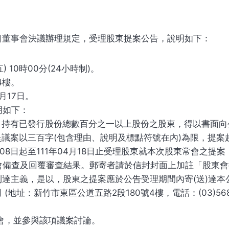
31日董事會決議辦理規定，受理股東提案公告，說明如下：
 10時00分(24小時制)。
4樓。
月17日。
明如下：
1規定，持有已發行股份總數百分之一以上股份之股東，得以書面
所提議案以三百字(包含理由、說明及標點符號在內)為限，提
4月08日起至111年04月18日止受理股東就本次股東常會之提
備查及回覆審查結果。郵寄者請於信封封面上加註「股東會提案
出採到達主義，是以，股東之提案應於公告受理期間內寄(送)達
(地址：新竹市東區公道五路2段180號4樓，電話：(03)568-
常會，並參與該項議案討論。