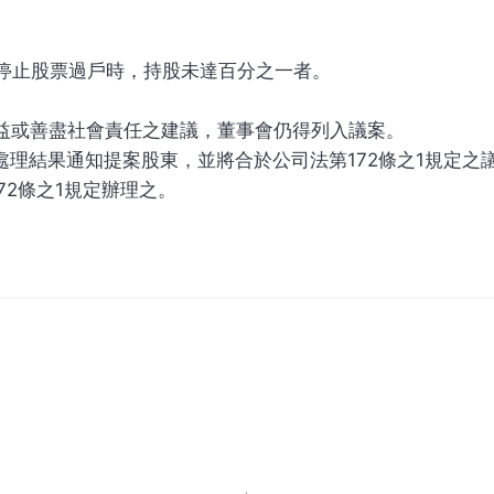
規定停止股票過戶時，持股未達百分之一者。
利益或善盡社會責任之建議，董事會仍得列入議案。
將處理結果通知提案股東，並將合於公司法第172條之1規定之
72條之1規定辦理之。