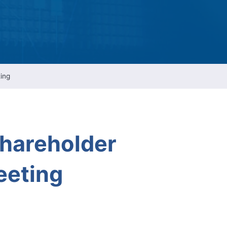
ESG Report
Management
ment
ations
ing
hareholder
eeting