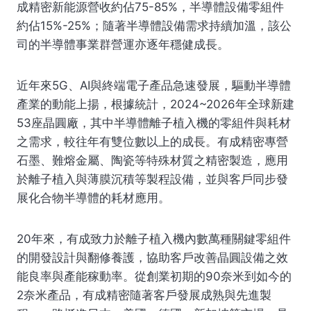
成精密新能源營收約佔75-85%，半導體設備零組件
約佔15%-25%；隨著半導體設備需求持續加溫，該公
司的半導體事業群營運亦逐年穩健成長。
近年來5G、AI與終端電子產品急速發展，驅動半導體
產業的動能上揚，根據統計，2024~2026年全球新建
53座晶圓廠，其中半導體離子植入機的零組件與耗材
之需求，較往年有雙位數以上的成長。有成精密專營
石墨、難熔金屬、陶瓷等特殊材質之精密製造，應用
於離子植入與薄膜沉積等製程設備，並與客戶同步發
展化合物半導體的耗材應用。
20年來，有成致力於離子植入機內數萬種關鍵零組件
的開發設計與翻修養護，協助客戶改善晶圓設備之效
能良率與產能稼動率。從創業初期的90奈米到如今的
2奈米產品，有成精密隨著客戶發展成熟與先進製