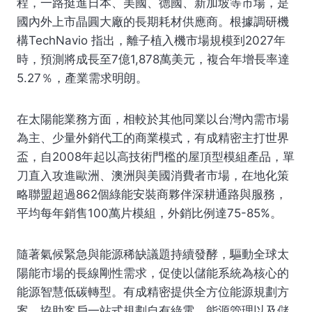
程，一路挺進日本、美國、德國、新加坡等市場，是
國內外上市晶圓大廠的長期耗材供應商。根據調研機
構TechNavio 指出，離子植入機市場規模到2027年
時，預測將成長至7億1,878萬美元，複合年增長率達
5.27％，產業需求明朗。
在太陽能業務方面，相較於其他同業以台灣內需市場
為主、少量外銷代工的商業模式，有成精密主打世界
盃，自2008年起以高技術門檻的屋頂型模組產品，單
刀直入攻進歐洲、澳洲與美國消費者市場，在地化策
略聯盟超過862個綠能安裝商夥伴深耕通路與服務，
平均每年銷售100萬片模組，外銷比例達75-85%。
隨著氣候緊急與能源稀缺議題持續發酵，驅動全球太
陽能市場的長線剛性需求，促使以儲能系統為核心的
能源智慧低碳轉型。有成精密提供全方位能源規劃方
案，協助客戶一站式規劃自有綠電、能源管理以及儲