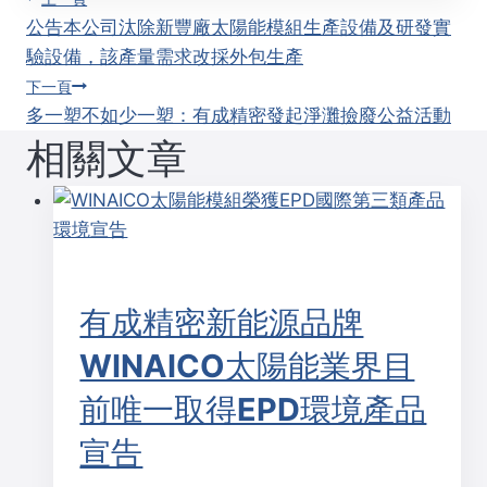
文
公告本公司汰除新豐廠太陽能模組生產設備及研發實
章
驗設備，該產量需求改採外包生產
下一頁
導
多一塑不如少一塑：有成精密發起淨灘撿廢公益活動
相關文章
覽
有成精密新能源品牌
WINAICO太陽能業界目
前唯一取得EPD環境產品
宣告