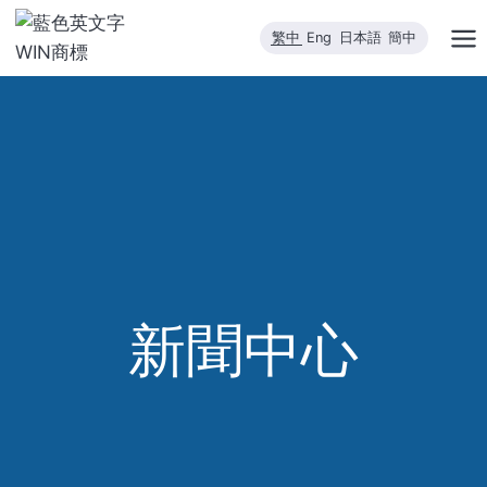
跳
繁中
Eng
日本語
簡中
到
內
容
新聞中心