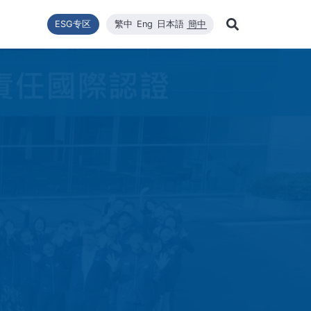
ESG专区
繁中
Eng
日本語
簡中
Learn Mor
推動
型
新闻列表
技术能量
利害關係者
财务资訊
企业永续发展
WINAICO 高效太阳能组件
品質與環安衛政策
公司新闻
维修
股东
Search
企业永续发展
最新情報
核心竞争力
财务报告
WINAICO
重大新闻
半导
股价
永續政策
材料
每月营运报告
活动消息
半导
股东
組織與推動
CNC精密制造
产品与技术
主要
公益與活動
報與年報
高规格清洁
重大讯息与公告
股利
公益與活動
重大
環境暨安全衛生
投资
环境暨安全卫生政策
社會與人權
人權政策
供货商管理
利害關係人