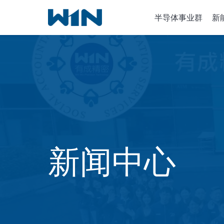
跳
半导体事业群
新
到
内
容
半导体设
离子植入
化学气相
新闻中心