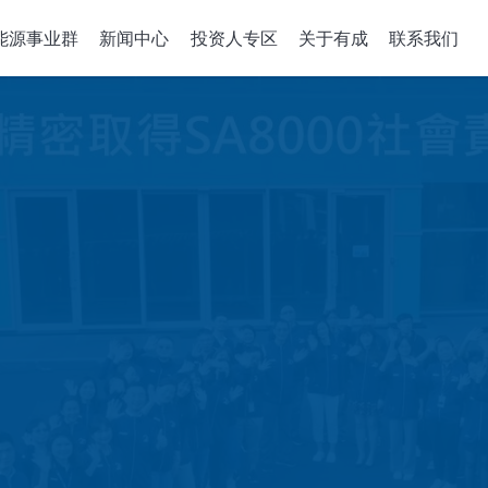
能源事业群
新闻中心
投资人专区
关于有成
联系我们
备关键零组件
整合性服务
公司治理
政策、組織與
关于有成
企业能源转
董事会
机
组件开发
公司概述
绿能系统建置
董事概况
沉积机台
解决方案
经营理念
储能应用工程
董事会成员多元化
成长历程
智慧能源管理
稽核室
售電業簡明月
績效評估
功能性委员會
审计委员會
薪酬委员會
風險管理委員會
績效評估
企业诚信经營