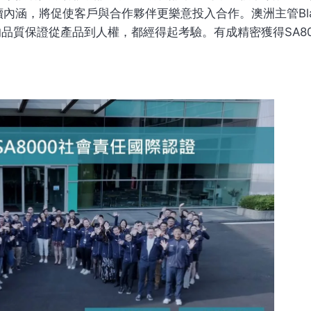
，將促使客戶與合作夥伴更樂意投入合作。澳洲主管Blair P
的品質保證從產品到人權，都經得起考驗。有成精密獲得SA8