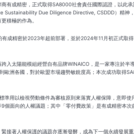
商有成精密，正式取得SA8000社會責任國際認證，以此
stainability Due Diligence Directive, C
有更積極的作為。
有成精密於2023年超前部署，並於2024年11月初正式取得
跨入太陽能模組經營自有品牌WINAICO，是一家專注於
到歐洲各國，對於歐盟市場趨勢敏銳度高；本次成功取得SA
lity)社會責任國際標準用以檢視勞動條件為審核原則來落實人權保
等9個面向的人權議題；其中「零付費政策」是有成精密本次
。
接著人權保護的議題亦逐漸發酵，成為下一個永續發展重點。德國