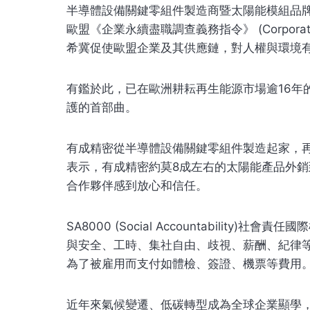
半導體設備關鍵零組件製造商暨太陽能模組品牌
歐盟《企業永續盡職調查義務指令》 (Corporate Su
希冀促使歐盟企業及其供應鏈，對人權與環境
有鑑於此，已在歐洲耕耘再生能源市場逾16年的
護的首部曲。
有成精密從半導體設備關鍵零組件製造起家，再
表示，有成精密約莫8成左右的太陽能產品外銷
合作夥伴感到放心和信任。
SA8000 (Social Accountabi
與安全、工時、集社自由、歧視、薪酬、紀律
為了被雇用而支付如體檢、簽證、機票等費用
近年來氣候變遷、低碳轉型成為全球企業顯學，緊