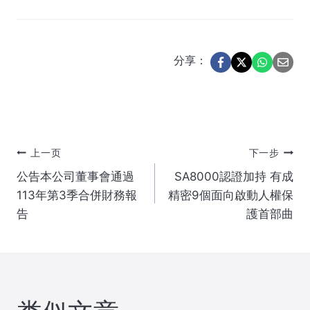
分享：
文
上一页
下一步
公告本公司董事會通過
SA8000認證加持 有成
章
113年第3季合併財務報
精密9個面向啟動人權保
告
護首部曲
导
航