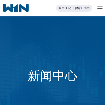
跳
繁中
Eng
日本語
簡中
到
内
容
新闻中心