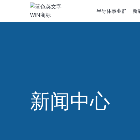
跳
半导体事业群
新
到
内
容
半导体设
离子植入
化学气相
新闻中心