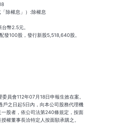
18
或「除權息」）:除權息
新台幣2.5元。
配發100股，發行新股5,518,640股。
委員會112年07月18日申報生效在案。
止過戶之日起5日內，向本公司股務代理機
一股者，依公司法第240條規定，按面
並授權董事長洽特定人按面額承購之。