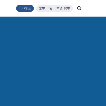
ESG专区
繁中
Eng
日本語
簡中
Learn Mor
推動
型
新闻列表
技术能量
利害關係者
财务资訊
企业永续发展
WINAICO 高效太阳能组件
品質與環安衛政策
公司新闻
维修
股东
Search
企业永续发展
最新情報
核心竞争力
财务报告
WINAICO
重大新闻
半导
股价
永續政策
材料
每月营运报告
活动消息
半导
股东
組織與推動
CNC精密制造
产品与技术
主要
公益與活動
報與年報
高规格清洁
重大讯息与公告
股利
公益與活動
重大
環境暨安全衛生
投资
环境暨安全卫生政策
社會與人權
人權政策
供货商管理
利害關係人