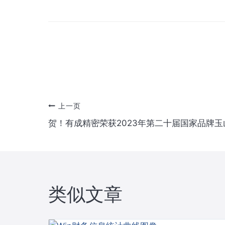
文
上一页
贺！有成精密荣获2023年第二十届国家品牌玉
章
导
航
类似文章