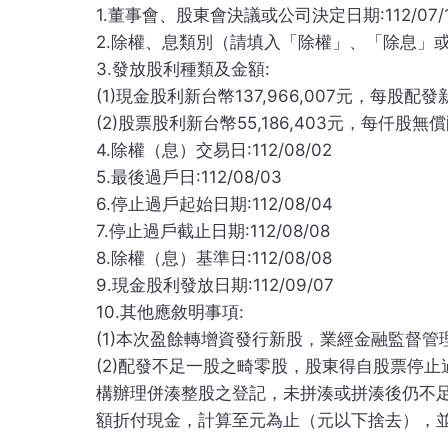
1.董事會、股東會決議或公司決定日期:112/07/
2.除權、息類別（請填入「除權」、「除息」
3.發放股利種類及金額:
(1)現金股利新台幣137,966,007元，每股配發
(2)股票股利新台幣55,186,403元，每仟股無償
4.除權（息）交易日:112/08/02
5.最後過戶日:112/08/03
6.停止過戶起始日期:112/08/04
7.停止過戶截止日期:112/08/08
8.除權（息）基準日:112/08/08
9.現金股利發放日期:112/09/07
10.其他應敘明事項:
(1)本次盈餘轉增資發行新股，業經金融監督管理
(2)配發不足一股之畸零股，股東得自股票停
構辦理併湊整股之登記，未拼湊或拼湊後仍不足
額折付現金，計算至元為止（元以下捨去），