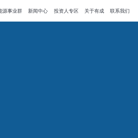
能源事业群
新闻中心
投资人专区
关于有成
联系我们
备关键零组件
整合性服务
公司治理
政策、組織與
关于有成
企业能源转
董事会
机
组件开发
公司概述
绿能系统建置
董事概况
沉积机台
解决方案
经营理念
储能应用工程
董事会成员多元化
成长历程
智慧能源管理
稽核室
售電業簡明月
績效評估
功能性委员會
审计委员會
薪酬委员會
風險管理委員會
績效評估
企业诚信经營