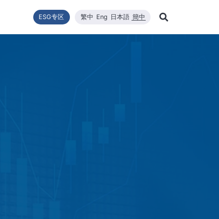
ESG专区
繁中
Eng
日本語
簡中
Learn Mor
推動
型
新闻列表
技术能量
利害關係者
财务资訊
企业永续发展
WINAICO 高效太阳能组件
品質與環安衛政策
公司新闻
维修
股东
Search
企业永续发展
最新情報
核心竞争力
财务报告
WINAICO
重大新闻
半导
股价
永續政策
材料
每月营运报告
活动消息
半导
股东
組織與推動
CNC精密制造
产品与技术
主要
公益與活動
報與年報
高规格清洁
重大讯息与公告
股利
公益與活動
重大
環境暨安全衛生
投资
环境暨安全卫生政策
社會與人權
人權政策
供货商管理
利害關係人