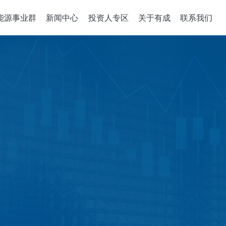
能源事业群
新闻中心
投资人专区
关于有成
联系我们
备关键零组件
整合性服务
公司治理
政策、組織與
关于有成
企业能源转
董事会
机
组件开发
公司概述
绿能系统建置
董事概况
沉积机台
解决方案
经营理念
储能应用工程
董事会成员多元化
成长历程
智慧能源管理
稽核室
售電業簡明月
績效評估
功能性委员會
审计委员會
薪酬委员會
風險管理委員會
績效評估
企业诚信经營