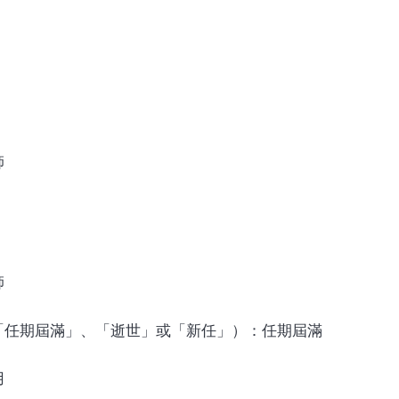
師
師
「任期屆滿」、「逝世」或「新任」）：任期屆滿
用