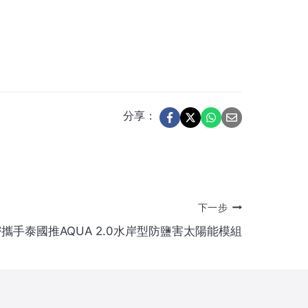
分享：
下一步
攜手泰國推AQUA 2.0水岸型防鹽害太陽能模組