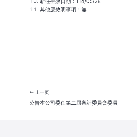
新任生效日期：114/05/28
其他應敘明事項：無
文
上一页
公告本公司委任第二屆審計委員會委員
章
导