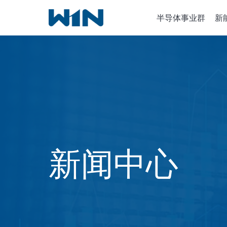
跳
半导体事业群
新
到
内
容
半导体设
离子植入
化学气相
新闻中心