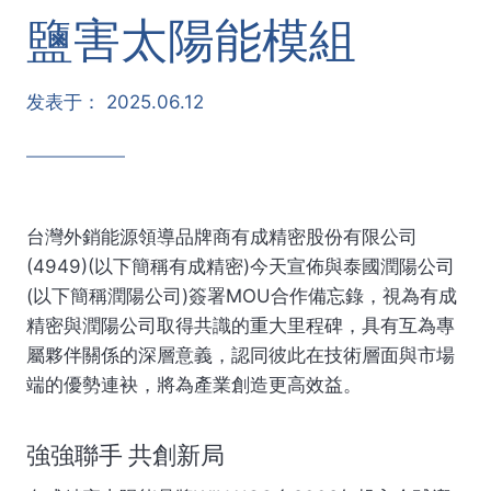
鹽害太陽能模組
发表于：
2025.06.12
台灣外銷能源領導品牌商有成精密股份有限公司
(4949)(以下簡稱有成精密)今天宣佈與泰國潤陽公司
(以下簡稱潤陽公司)簽署MOU合作備忘錄，視為有成
精密與潤陽公司取得共識的重大里程碑，具有互為專
屬夥伴關係的深層意義，認同彼此在技術層面與市場
端的優勢連袂，將為產業創造更高效益。
強強聯手 共創新局