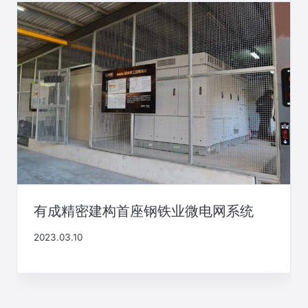
有成精密建构首座钢铁业微电网系统
2023.03.10