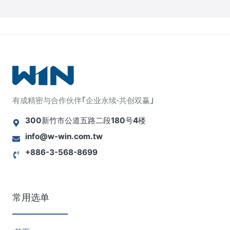
有成精密与合作伙伴｢企业永续·共创双赢｣
300新竹市公道五路二段180号4楼
info@w-win.com.tw
+886-3-568-8699
常用选单