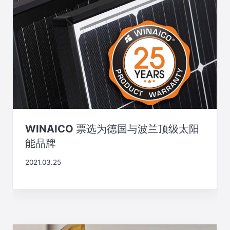
WINAICO 票选为德国与波兰顶级太阳
能品牌
2021.03.25