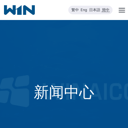
跳
繁中
Eng
日本語
簡中
到
内
容
新闻中心