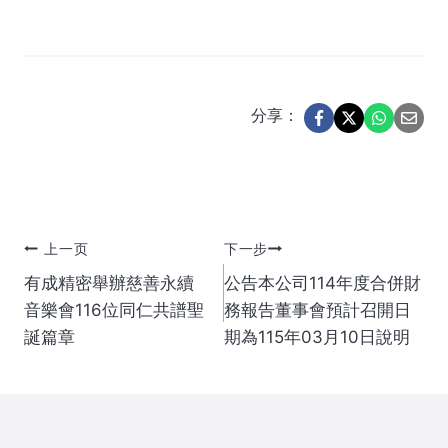
分享：
文
上一页
下一步
有成精密舉辦慈善永續
公告本公司114年度合併財
章
音樂會116位同仁共譜聖
務報告董事會預計召開日
誕篇章
期為115年03月10日說明
导
航