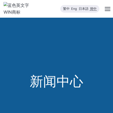
跳
繁中
Eng
日本語
簡中
到
内
容
新闻中心