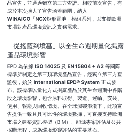
品宣告
，並通過獨立第三方查證。相較前次宣告，有
成於本次擴大了宣告涵蓋範圍，納入
WINAICO「NCX矩形電池」模組系列
，以支援歐洲
市場對產品環境資訊之實務需求。
「從搖籃到墳墓」以全生命週期量化揭露
產品環境影響
EPD 為依據
ISO 14025 及 EN 15804 + A2
等國際
標準所制定之第三類環境產品宣告，經獨立第三方查
證後，始於
International EPD® System
正式發
布。該標準以量化方式揭露產品於其生命週期中各階
段之環境影響，包含原料取得、製造、運輸、安裝、
使用、報廢與回收情境。在全球減碳浪潮下，此項宣
告提供一致且具可比性的環境數據，可直接支持歐洲
市場之建築資訊模型（BIM）、能源專案評估及公共
採購流程，成為環境影響評估的重要基石。