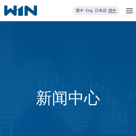
跳
繁中
Eng
日本語
簡中
到
内
容
新闻中心