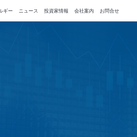
ルギー
ニュース
投資家情報
会社案内
お問合せ
デバイスの重要パーツ
コーポレート·ガバナンス
統合サービス
政策、組織與推動
会社案内
企業のエネルギ
取締役会
注入機
パーツの開発
会社概要
グリーンパワーシ
取締役および情報
相成長機
ソリューション
マネジメント・フィ
エネルギー貯蔵ア
ジニアリング
取締役の多様性
成長史
スマートエネルギ
稽核室
電力小売レポート
績效評估
機能性委員会
会計監査委員会
賃金報酬委員会
Risk Management Committee
績效評估
誠実な経営