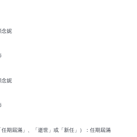
顧念妮
師
顧念妮
師
「任期屆滿」、「逝世」或「新任」）：任期屆滿