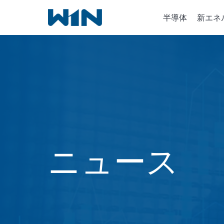
内
半導体
新エネ
容
を
ス
キ
半導体
ッ
イオン
プ
化学気
ニュース