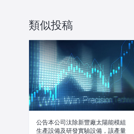
ナ
ビ
類似投稿
ゲ
ー
シ
ョ
ン
公告本公司汰除新豐廠太陽能模組
生產設備及研發實驗設備，該產量