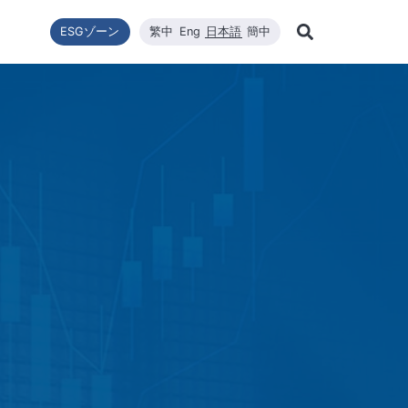
ESGゾーン
繁中
Eng
日本語
簡中
Learn Mor
ー転換
ニュース一覧
利害關係者
財政情報
技術エネルギー
企業の持続可能性
高効率太陽エネルギーモジュール
品質與環安衛政策
会社ニュース
財政情報
修
Search
企業の持続可能性
ステム設置
最新ニュース
財務報告
コアコンピタンス
WINAICO
主要ニュース
株価
半
持続可能な政策
ロソフィー
プリケーションエン
月次売上報告
材料
イベント情報
株主総会
半
組織與推動
CNC精密製造
製品・技術
主要股東
ー管理
公益與活動
ハイスペッククリーニング
重要ニュース
配当
公益與活動
重要ニュ
環境および安全衛生
投資サー
環境・健康・安全に関する方針
社会と人権
ジンケンセイサク
サプライヤー管理
利害關係人