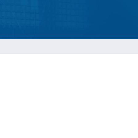
ESGの持続報告
t
ネジ