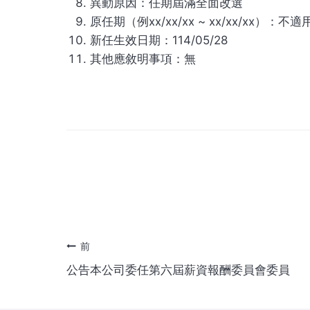
異動原因：任期屆滿全面改選
原任期（例xx/xx/xx ~ xx/xx/xx）：不適
新任生效日期：114/05/28
其他應敘明事項：無
投
前
公告本公司委任第六屆薪資報酬委員會委員
稿