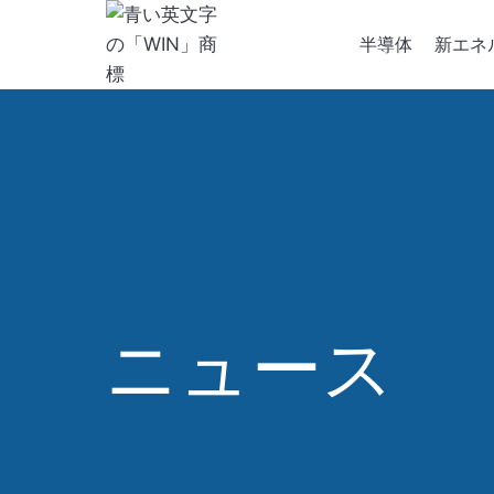
内
容
半導体
新エネ
を
ス
キ
半導体
ッ
イオン
プ
化学気
ニュース