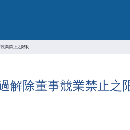
Intellectual Property Managemen
情報通信セキュリティのリスクマ
メント
会社の重要な規則
事競業禁止之限制
過解除董事競業禁止之