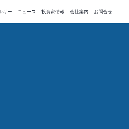
ルギー
ニュース
投資家情報
会社案内
お問合せ
デバイスの重要パーツ
コーポレート·ガバナンス
統合サービス
政策、組織與推動
会社案内
企業のエネルギ
取締役会
注入機
パーツの開発
会社概要
グリーンパワーシ
取締役および情報
相成長機
ソリューション
マネジメント・フィ
エネルギー貯蔵ア
ジニアリング
取締役の多様性
成長史
スマートエネルギ
稽核室
電力小売レポート
績效評估
機能性委員会
会計監査委員会
賃金報酬委員会
Risk Management Committee
績效評估
誠実な経営