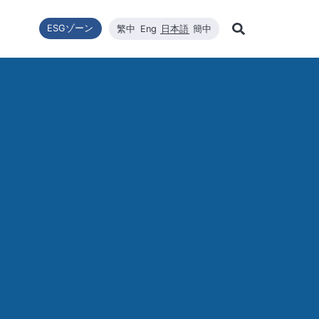
ESGゾーン
繁中
Eng
日本語
簡中
Learn Mor
ー転換
ニュース一覧
利害關係者
財政情報
技術エネルギー
企業の持続可能性
高効率太陽エネルギーモジュール
品質與環安衛政策
会社ニュース
財政情報
修
Search
企業の持続可能性
ステム設置
最新ニュース
財務報告
コアコンピタンス
WINAICO
主要ニュース
株価
半
持続可能な政策
ロソフィー
プリケーションエン
月次売上報告
材料
イベント情報
株主総会
半
組織與推動
CNC精密製造
製品・技術
主要股東
ー管理
公益與活動
ハイスペッククリーニング
重要ニュース
配当
公益與活動
重要ニュ
環境および安全衛生
投資サー
環境・健康・安全に関する方針
社会と人権
ジンケンセイサク
サプライヤー管理
利害關係人