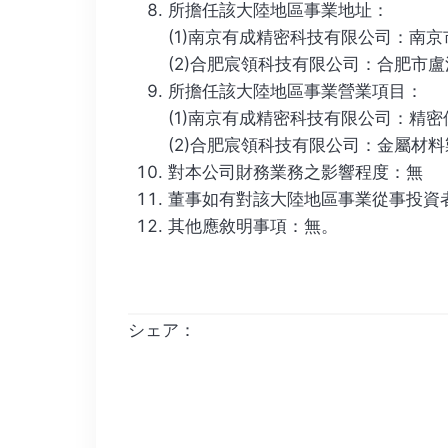
所擔任該大陸地區事業地址：
(1)南京有成精密科技有限公司：南京
(2)合肥宸領科技有限公司：合肥市盧
所擔任該大陸地區事業營業項目：
(1)南京有成精密科技有限公司：精
(2)合肥宸領科技有限公司：金屬材
對本公司財務業務之影響程度：無
董事如有對該大陸地區事業從事投資
其他應敘明事項：無。
シェア：