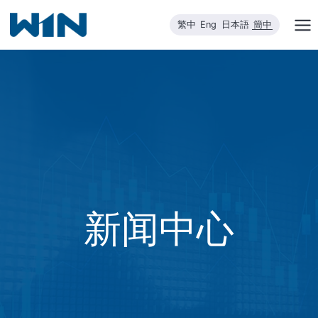
跳
繁中
Eng
日本語
簡中
到
内
容
新闻中心