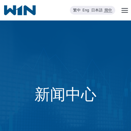
跳
繁中
Eng
日本語
簡中
到
内
容
新闻中心