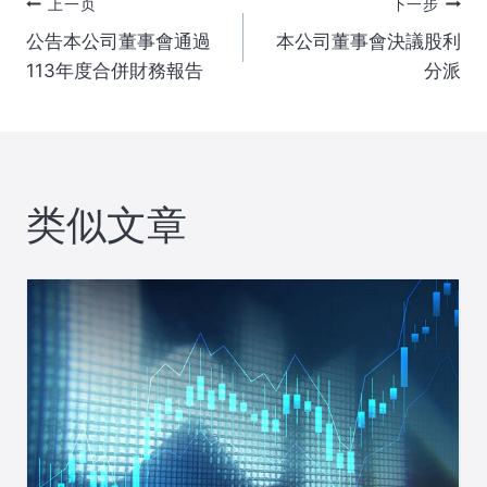
文
上一页
下一步
公告本公司董事會通過
本公司董事會決議股利
章
113年度合併財務報告
分派
导
航
类似文章