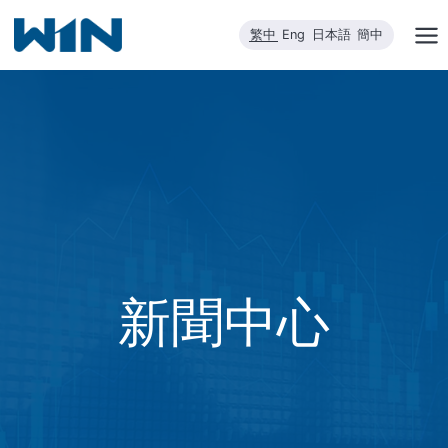
跳
繁中
Eng
日本語
簡中
到
內
容
新聞中心