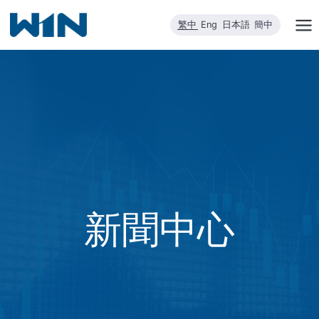
跳
繁中
Eng
日本語
簡中
到
內
容
新聞中心