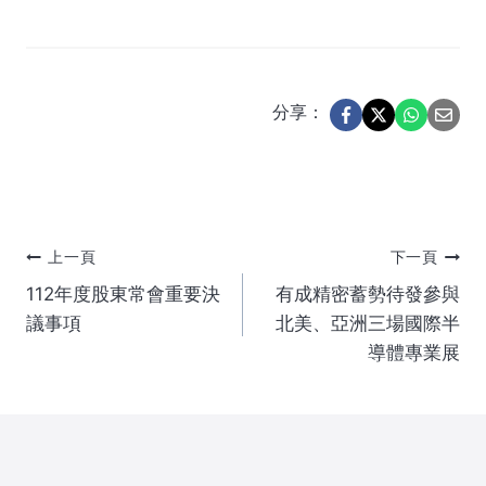
分享：
文
上一頁
下一頁
112年度股東常會重要決
有成精密蓄勢待發參與
章
議事項
北美、亞洲三場國際半
導體專業展
導
覽