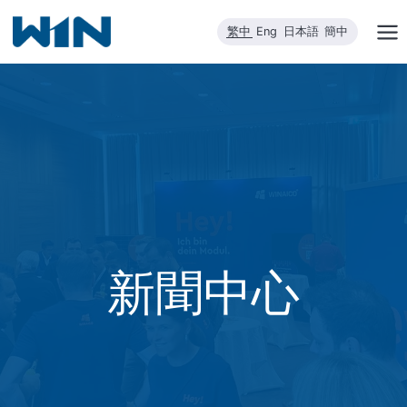
跳
繁中
Eng
日本語
簡中
到
內
容
新聞中心