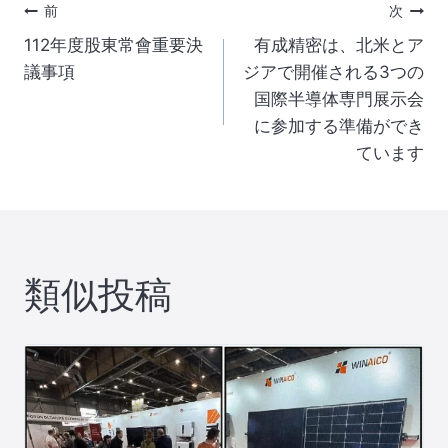
投
前
次
112年度股東常會重要決
有成精密は、北米とア
稿
議事項
ジアで開催される3つの
国際半導体専門展示会
ナ
に参加する準備ができ
ています
ビ
ゲ
ー
類似投稿
シ
ョ
ン