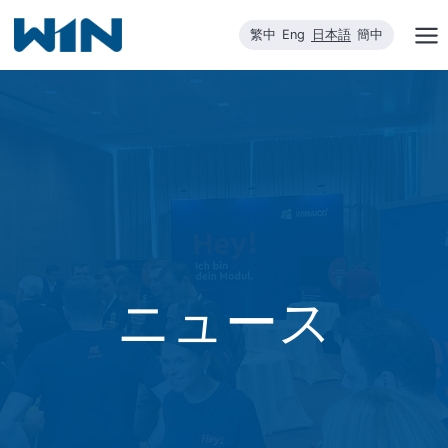
内
繁中
Eng
日本語
簡中
容
を
ス
キ
ッ
プ
ニュース