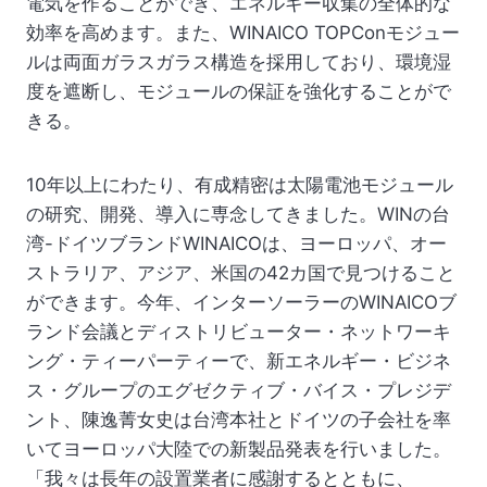
電気を作ることができ、エネルギー収集の全体的な
効率を高めます。また、WINAICO TOPConモジュー
ルは両面ガラスガラス構造を採用しており、環境湿
度を遮断し、モジュールの保証を強化することがで
きる。
10年以上にわたり、有成精密は太陽電池モジュール
の研究、開発、導入に専念してきました。WINの台
湾-ドイツブランドWINAICOは、ヨーロッパ、オー
ストラリア、アジア、米国の42カ国で見つけること
ができます。今年、インターソーラーのWINAICOブ
ランド会議とディストリビューター・ネットワーキ
ング・ティーパーティーで、新エネルギー・ビジネ
ス・グループのエグゼクティブ・バイス・プレジデ
ント、陳逸菁女史は台湾本社とドイツの子会社を率
いてヨーロッパ大陸での新製品発表を行いました。
「我々は長年の設置業者に感謝するとともに、