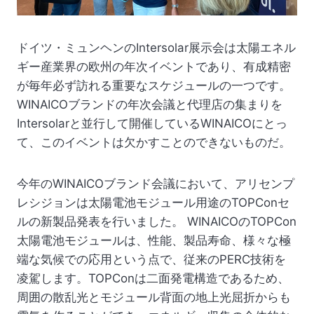
ドイツ・ミュンヘンのIntersolar展示会は太陽エネル
ギー産業界の欧州の年次イベントであり、有成精密
が毎年必ず訪れる重要なスケジュールの一つです。
WINAICOブランドの年次会議と代理店の集まりを
Intersolarと並行して開催しているWINAICOにとっ
て、このイベントは欠かすことのできないものだ。
今年のWINAICOブランド会議において、アリセンプ
レシジョンは太陽電池モジュール用途のTOPConセ
ルの新製品発表を行いました。 WINAICOのTOPCon
太陽電池モジュールは、性能、製品寿命、様々な極
端な気候での応用という点で、従来のPERC技術を
凌駕します。TOPConは二面発電構造であるため、
周囲の散乱光とモジュール背面の地上光屈折からも