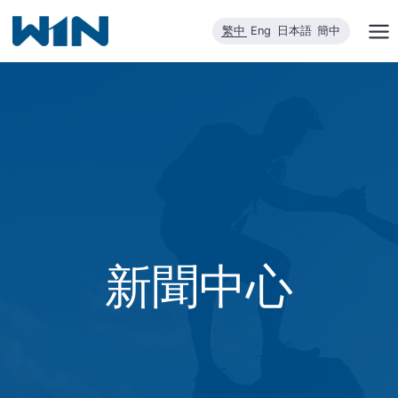
跳
繁中
Eng
日本語
簡中
到
內
容
新聞中心