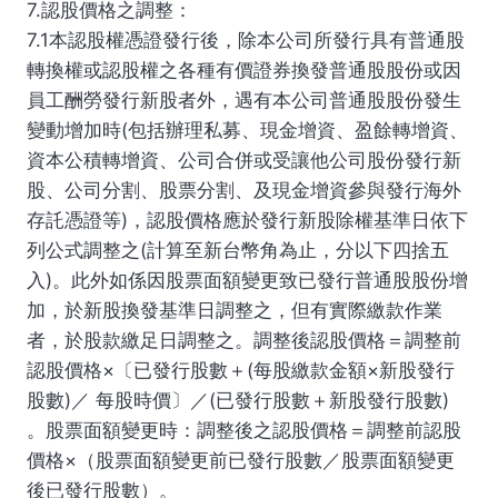
7.認股價格之調整：
7.1本認股權憑證發行後，除本公司所發行具有普通股
轉換權或認股權之各種有價證券換發普通股股份或因
員工酬勞發行新股者外，遇有本公司普通股股份發生
變動增加時(包括辦理私募、現金增資、盈餘轉增資、
資本公積轉增資、公司合併或受讓他公司股份發行新
股、公司分割、股票分割、及現金增資參與發行海外
存託憑證等)，認股價格應於發行新股除權基準日依下
列公式調整之(計算至新台幣角為止，分以下四捨五
入)。此外如係因股票面額變更致已發行普通股股份增
加，於新股換發基準日調整之，但有實際繳款作業
者，於股款繳足日調整之。調整後認股價格＝調整前
認股價格×〔已發行股數＋(每股繳款金額×新股發行
股數)／ 每股時價〕／(已發行股數＋新股發行股數)
。股票面額變更時：調整後之認股價格＝調整前認股
價格×（股票面額變更前已發行股數／股票面額變更
後已發行股數）。