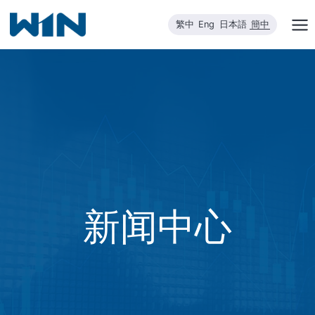
跳
繁中
Eng
日本語
簡中
到
内
容
新闻中心