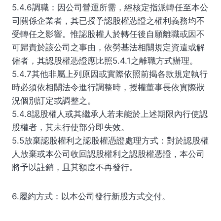
5.4.6調職：因公司營運所需，經核定指派轉任至本公
司關係企業者，其已授予認股權憑證之權利義務均不
受轉任之影響。惟認股權人於轉任後自願離職或因不
可歸責於該公司之事由，依勞基法相關規定資遣或解
僱者，其認股權憑證應比照5.4.1之離職方式辦理。
5.4.7其他非屬上列原因或實際依照前揭各款規定執行
時必須依相關法令進行調整時，授權董事長依實際狀
況個別訂定或調整之。
5.4.8認股權人或其繼承人若未能於上述期限內行使認
股權者，其未行使部分即失效。
5.5放棄認股權利之認股權憑證處理方式：對於認股權
人放棄或本公司收回認股權利之認股權憑證，本公司
將予以註銷，且其額度不再發行。
6.履約方式：以本公司發行新股方式交付。