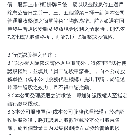
價。股票上市(櫃)掛牌日後，應以現金股息停止過戶
除息公告日之前一、三、五個營業日擇一計算本公司
普通股收盤價之簡單算術平均數為準。註7:如遇有同
時發生普通股變動及發放現金股利之情形時，則先依
7.2計算認股價格後，再依7.1方式調整認股價格。
8.行使認股權之程序：
8.1認股權人除依法暫停過戶期間外，得依本辦法行使
認股權利，並填具「員工認股申請書」，向本公司股
務單位（或本公司股務代理機構）提出申請，於送遞
時即生認股之效力，且不得申請撤銷。
8.2本公司受理認股之請求後，即通知認股權人至指定
銀行繳納股款。
8.3本公司股務單位(或本公司股務代理機構）於確認
收足股款後，將其認購之股數登載於本公司股東名
簿，於五個營業日內以集保劃撥方式發給普通股股