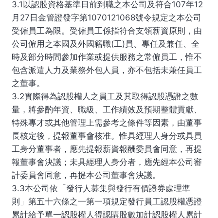
3.1以認股資格基準日前到職之本公司及符合107年12
月27日金管證發字第1070121068號令規定之本公司
受僱員工為限。受僱員工係指符合支領薪資原則，由
公司僱用之本國及外國籍職(工)員、專任及兼任、全
時及部分時間參加作業或提供服務之常僱員工，惟不
包含派遣人力及業務外包人員，亦不包括未兼任員工
之董事。
3.2實際得為認股權人之員工及其取得認股憑證之數
量，將參酌年資、職級、工作績效及預期整體貢獻、
特殊專才或其他管理上需參考之條件等因素，由董事
長核定後，提報董事會核准。惟具經理人身分或具員
工身分董事者，應先提報薪資報酬委員會同意，再提
報董事會決議；未具經理人身分者，應先經本公司審
計委員會同意，再提本公司董事會決議。
3.3本公司依「發行人募集與發行有價證券處理準
則」第五十六條之一第一項規定發行員工認股權憑證
累計給予單一認股權人得認購股數加計認股權人累計