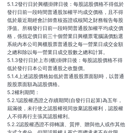
5.1.2發行日於興櫃掛牌日後：每股認股價格不得低於
發行日前一段時間普通股加權平均成交價格，且不得
低於最近期經會計師查核簽證或核閱之財務報告每股
淨值。所稱發行日前一段時間普通股加權平均成交價
格，係指定價日前三十個營業日興櫃票電腦議價點選
系統內本公司興櫃股票普通股之每一營業日成交金額
之總和除以每一營業日成交股數之總和計算。
5.1.3發行日於上市(櫃)掛牌日後：每股認股價格不得
低於發行日本公司普通股之收盤價。
5.1.4上述認股價格如低於普通股股票面額時，以普通
股股票面額為認股價格。
5.2權利期間：
5.2.1認股權憑證之存續期間(自發行日起算)為五年，
屆滿後，未行使之認股權視同放棄認股權利，認股權
人不得再行主張其認股權利。
5.2.2認股權憑證不得轉讓、質押、贈與他人或作其他
方式之處分，但因認股權人死亡而繼承者不在此限，