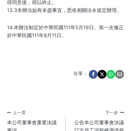
得同意後，得以終止。
13.3本辦法如有未盡事宜，悉依相關法令規定辦理。
14.本辦法制定於中華民國111年5月19日。第一次修正
於中華民國111年8月11日。
分享：
文
上一页
下一步
本公司董事會重要決議
公告本公司董事會決議
章
事項
訂定員工認股權憑證發