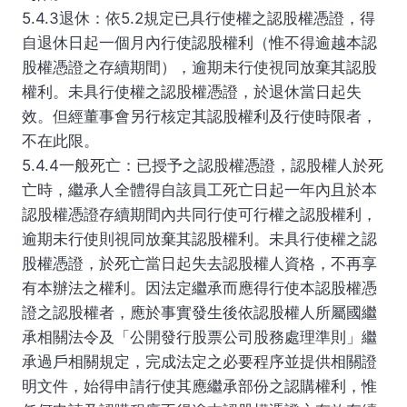
5.4.3退休：依5.2規定已具行使權之認股權憑證，得
自退休日起一個月內行使認股權利（惟不得逾越本認
股權憑證之存續期間），逾期未行使視同放棄其認股
權利。未具行使權之認股權憑證，於退休當日起失
效。但經董事會另行核定其認股權利及行使時限者，
不在此限。
5.4.4一般死亡：已授予之認股權憑證，認股權人於死
亡時，繼承人全體得自該員工死亡日起一年內且於本
認股權憑證存續期間內共同行使可行權之認股權利，
逾期未行使則視同放棄其認股權利。未具行使權之認
股權憑證，於死亡當日起失去認股權人資格，不再享
有本辦法之權利。因法定繼承而應得行使本認股權憑
證之認股權者，應於事實發生後依認股權人所屬國繼
承相關法令及「公開發行股票公司股務處理準則」繼
承過戶相關規定，完成法定之必要程序並提供相關證
明文件，始得申請行使其應繼承部份之認購權利，惟