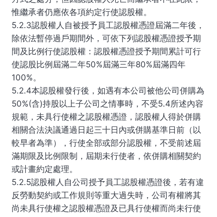
惟繼承者仍應依各項約定行使認股權。
5.2.3認股權人自被授予員工認股權憑證屆滿二年後，
除依法暫停過戶期間外，可依下列認股權憑證授予期
間及比例行使認股權：認股權憑證授予期間累計可行
使認股比例屆滿二年50%屆滿三年80%屆滿四年
100%。
5.2.4本認股權發行後，如遇有本公司被他公司併購為
50%(含)持股以上子公司之情事時，不受5.4所述內容
規範，未具行使權之認股權憑證，認股權人得於併購
相關合法決議通過日起三十日內或併購基準日前（以
較早者為準），行使全部或部分認股權，不受前述屆
滿期限及比例限制，屆期未行使者，依併購相關契約
或計畫約定處理。
5.2.5認股權人自公司授予員工認股權憑證後，若有違
反勞動契約或工作規則等重大過失時，公司有權將其
尚未具行使權之認股權憑證及已具行使權而尚未行使