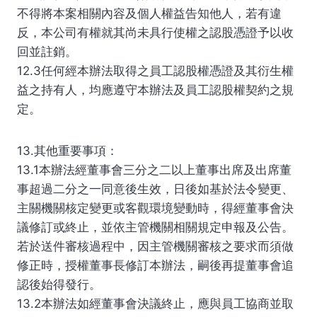
不得將本案相關內容及個人權益告知他人，若有違
反，本公司有權就其尚未具行使權之認股憑證予以收
回並註銷。
12.3任何經本辦法取得之員工認股權憑證及其衍生權
益之持有人，均應遵守本辦法及員工認股權契約之規
定。
13.其他重要事項：
13.1本辦法經董事會三分之二以上董事出席及出席董
事超過二分之一同意後生效，日後如基於法令變更、
主關機關核定變更或客觀環境變動時，得經董事會決
議修訂或終止，並依主管機關相關規定申報及公告。
若於送件審核過程中，因主管機關審核之要求而須做
修正時，授權董事長修訂本辦法，嗣後再提董事會追
認後始得發行。
13.2本辦法如經董事會決議終止，應與員工協商並取