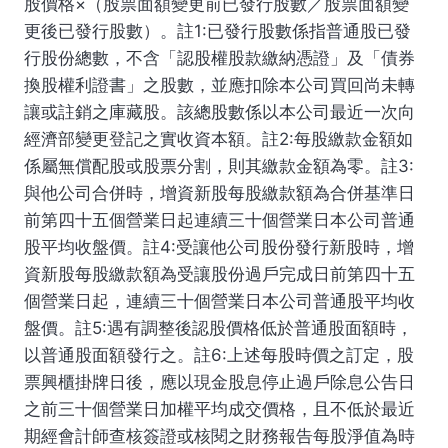
股價格×（股票面額變更前已發行股數／股票面額變
更後已發行股數）。註1:已發行股數係指普通股已發
行股份總數，不含「認股權股款繳納憑證」及「債券
換股權利證書」之股數，並應扣除本公司買回尚未轉
讓或註銷之庫藏股。該總股數係以本公司最近一次向
經濟部變更登記之實收資本額。註2:每股繳款金額如
係屬無償配股或股票分割，則其繳款金額為零。註3:
與他公司合併時，增資新股每股繳款額為合併基準日
前第四十五個營業日起連續三十個營業日本公司普通
股平均收盤價。註4:受讓他公司股份發行新股時，增
資新股每股繳款額為受讓股份過戶完成日前第四十五
個營業日起，連續三十個營業日本公司普通股平均收
盤價。註5:遇有調整後認股價格低於普通股面額時，
以普通股面額發行之。註6:上述每股時價之訂定，股
票興櫃掛牌日後，應以現金股息停止過戶除息公告日
之前三十個營業日加權平均成交價格，且不低於最近
期經會計師查核簽證或核閱之財務報告每股淨值為時