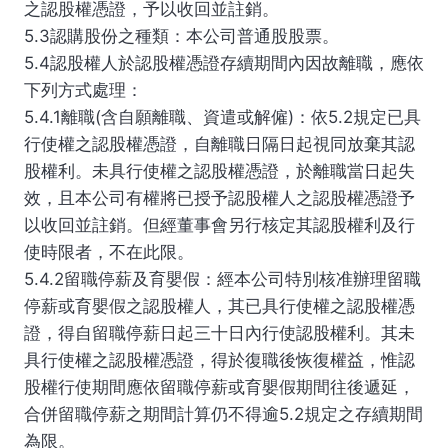
之認股權憑證，予以收回並註銷。
5.3認購股份之種類：本公司普通股股票。
5.4認股權人於認股權憑證存續期間內因故離職，應依
下列方式處理：
5.4.1離職(含自願離職、資遣或解僱)：依5.2規定已具
行使權之認股權憑證，自離職日隔日起視同放棄其認
股權利。未具行使權之認股權憑證，於離職當日起失
效，且本公司有權將已授予認股權人之認股權憑證予
以收回並註銷。但經董事會另行核定其認股權利及行
使時限者，不在此限。
5.4.2留職停薪及育嬰假：經本公司特別核准辦理留職
停薪或育嬰假之認股權人，其已具行使權之認股權憑
證，得自留職停薪日起三十日內行使認股權利。其未
具行使權之認股權憑證，得於復職後恢復權益，惟認
股權行使期間應依留職停薪或育嬰假期間往後遞延，
合併留職停薪之期間計算仍不得逾5.2規定之存續期間
為限。