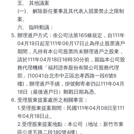
五、 其他議案
(一)、 解除新任董事及其代表人競業禁止之限制
案。
六、 臨時動議：
辦理過戶方式：依公司法第165條規定，自111年
04月19日起至111年06月17日止為停止股票過戶
期間，凡持有本公司股票尚未辦理過戶之股東，
請於111年04月18日16時30分前，親臨本公司股
務代理機構「福邦證券股份有限公司股務代理
部」(10041台北市中正區忠孝西路一段6號6
樓)，辦理過戶手續，掛號郵寄者仍以111年04月
18日（最後過戶日）郵戳日期為憑。
受理股東提案處所之相關事宜：
1.受理股東提案期間：民國111年04月08日至111
年04月18日止。
2.受理股東提案地點：本公司（地址：新竹市東
區公道五路二段180號4樓）。