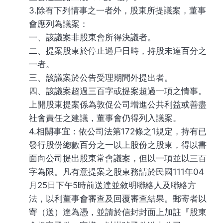
3.除有下列情事之一者外，股東所提議案，董事
會應列為議案：
一、該議案非股東會所得決議者。
二、提案股東於停止過戶日時，持股未達百分之
一者。
三、該議案於公告受理期間外提出者。
四、該議案超過三百字或提案超過一項之情事。
上開股東提案係為敦促公司增進公共利益或善盡
社會責任之建議，董事會仍得列入議案。
4.相關事宜：依公司法第172條之1規定，持有已
發行股份總數百分之一以上股份之股東，得以書
面向公司提出股東常會議案，但以一項並以三百
字為限。凡有意提案之股東務請於民國111年04
月25日下午5時前送達並敘明聯絡人及聯絡方
法，以利董事會審查及回覆審查結果。郵寄者以
寄（送）達為憑，並請於信封封面上加註『股東