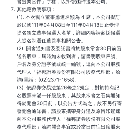
會提案函件』字樣，以掛號函件送本公司。
其他應敘明事項：
(1). 本次獨立董事應選名額為 4 席，本公司擬訂
於民國111年04月08日至111年04月18日止受理
提名獨立董事候選人名單，詳細內容請參採候選
人提名制選任董監事相關公告。
(2). 開會通知書及委託書將於股東常會30日前函
送各股東，屆時如未收到者，請書明股東戶號、
戶名及身分證字號或統一編號，逕向本公司股務
代理人「福邦證券股份有限公司股務代理部」洽
詢(電話：(02)2371-1658)。
(3). 依證券交易法第26條之2規定，對於持有記
名股票未滿一仟股股東，其股東常會之召集通知
得於開會30日前，以公告方式為之，故不另行寄
發開會通知書，請股東攜帶身分證及原留印鑑逕
向本公司股務代理人「福邦證券股份有限公司股
務代理部」洽詢開會事宜或於當日前往出席股東