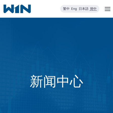
跳
繁中
Eng
日本語
簡中
到
内
容
新闻中心