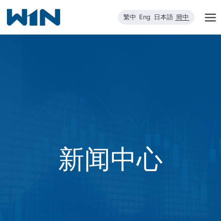
跳
繁中
Eng
日本語
簡中
到
内
容
新闻中心