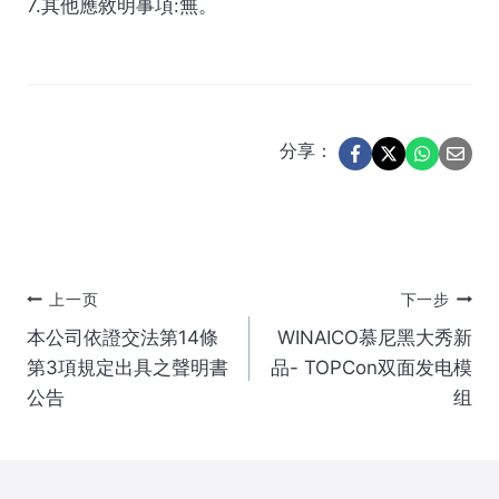
7.其他應敘明事項:無。
分享：
文
上一页
下一步
本公司依證交法第14條
WINAICO慕尼黑大秀新
章
第3項規定出具之聲明書
品- TOPCon双面发电模
公告
组
导
航