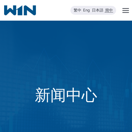
跳
繁中
Eng
日本語
簡中
到
内
容
新闻中心