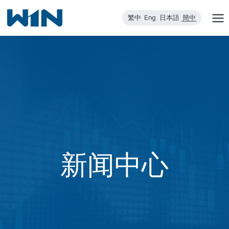
跳
繁中
Eng
日本語
簡中
到
内
容
新闻中心