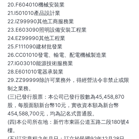
20.F604010機械安裝業
21.I501010產品設計業
22.IZ99990其他工商服務業
23.E603090照明設備安裝工程業
24.EZ99990其他工程業
25.F111090建材批發業
26.CC01010發電、輸電、配電機械製造業
27.IG03010能源技術服務業
28.E601010電器承裝業
29.ZZ99999除許可業務外，得經營法令非禁止或限
制之業務。
(三)已發行股票：本公司已發行股數為45,458,870
股，每股面額新台幣10元，實收資本額為新台幣
454,588,700元，均為記名式普通股。
(四)本公司所在地：新竹市東區公道五路二段180號4
樓。
(五)訂定章程之年月日：訂立於民國92年12月28日，