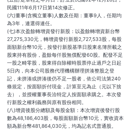
民國111年6月17日第14次修正。
(六)董事(含獨立董事)人數及任期：董事9人，任期均
為3年，連選得連任。
(七)本次盈餘轉增資發行新股：以盈餘轉增資新台幣
27,275,330元，轉增資發行新股2,727,533股，每股
面額新台幣10元，按發行新股基準日股東名簿所載之
股東持有股份，盈餘每仟股無償配發60股。配發不足
一股之畸零股，股東得自除權時股票停止過戶之日起
5日內，向本公司股務代理機構辦理拼湊整股之登
記，未拼湊或拼湊後仍不足一股者，依公司法第240
條規定，按面額折付現金，計算至元為止（元以下捨
去），並授權董事長洽特定人按面額承購之。本次發
行新股之權利義務與原有股份相同。
(八)增資後股分總額及每股金額：本次增資後發行股
數為48,186,403股，每股面額新台幣10元，實收資本
額為新台幣481,864,030元，均為記名式普通股。