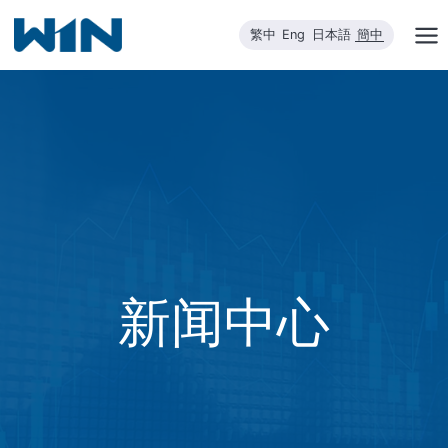
跳
繁中
Eng
日本語
簡中
到
内
容
新闻中心