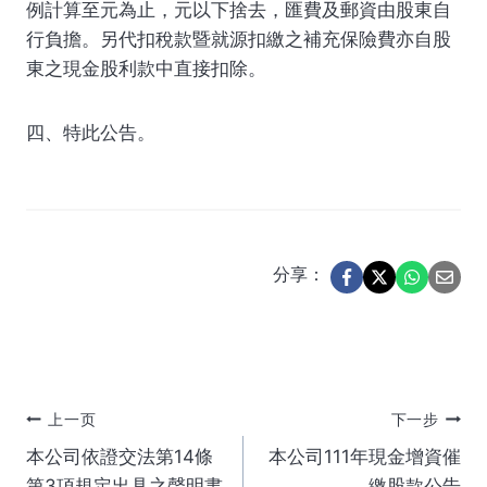
例計算至元為止，元以下捨去，匯費及郵資由股東自
行負擔。另代扣稅款暨就源扣繳之補充保險費亦自股
東之現金股利款中直接扣除。
四、特此公告。
分享：
文
上一页
下一步
本公司依證交法第14條
本公司111年現金增資催
章
第3項規定出具之聲明書
繳股款公告