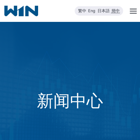
跳
繁中
Eng
日本語
簡中
到
内
容
新闻中心