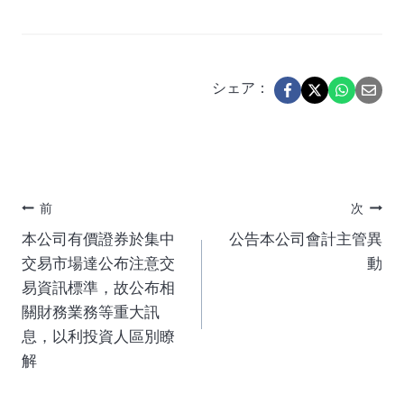
シェア：
投
前
次
本公司有價證券於集中
公告本公司會計主管異
稿
交易市場達公布注意交
動
易資訊標準，故公布相
ナ
關財務業務等重大訊
息，以利投資人區別瞭
ビ
解
ゲ