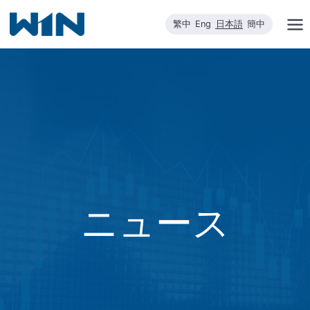
内
繁中
Eng
日本語
簡中
容
を
ス
キ
ッ
プ
ニュース