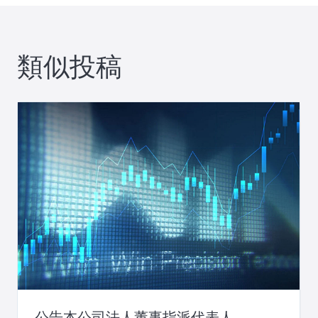
ー
類似投稿
シ
ョ
ン
公告本公司法人董事指派代表人