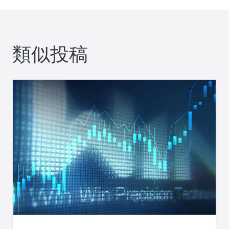
ナ
ビ
類似投稿
ゲ
ー
シ
ョ
ン