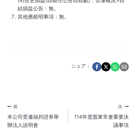
(4)歷史損益(自願性公告自結數)：營運概況>自
結損益公告：無。
其他應敘明事項：無。
シェア：
投
前
次
本公司受邀福邦證券舉
114年度股東常會重要決
稿
辦法人說明會
議事項