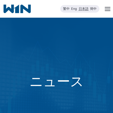
内
繁中
Eng
日本語
簡中
容
を
ス
キ
ッ
プ
ニュース