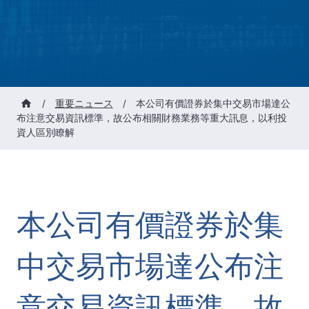
/
重要ニュース
/
本公司有價證券於集中交易市場達公
布注意交易資訊標準，故公布相關財務業務等重大訊息，以利投
資人區別瞭解
本公司有價證券於集
中交易市場達公布注
意交易資訊標準，故