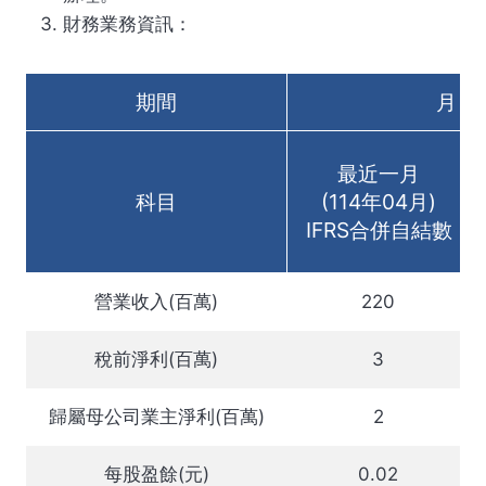
財務業務資訊：
期間
月
最近一月
科目
(114年04月)
IFRS合併自結數
營業收入(百萬)
220
稅前淨利(百萬)
3
歸屬母公司業主淨利(百萬)
2
每股盈餘(元)
0.02