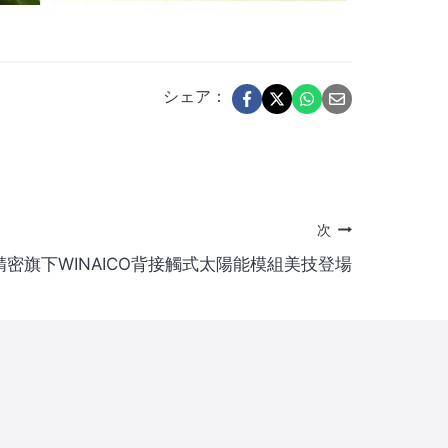
シェア：
次
密旗下WINAICO背接觸式太陽能模組美技登場