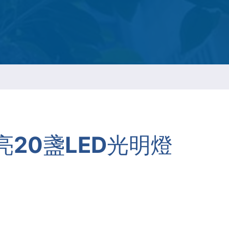
ESGの持続報告
t
ネジ
20盞LED光明燈