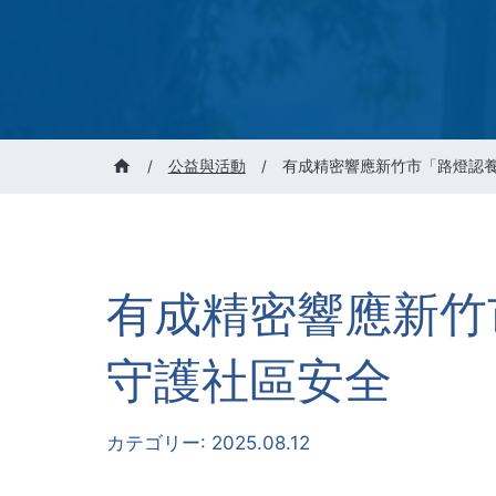
/
公益與活動
/
有成精密響應新竹市「路燈認養
有成精密響應新竹
守護社區安全
カテゴリー:
2025.08.12