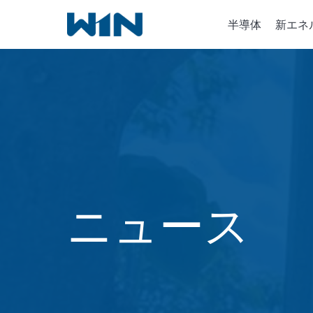
内
半導体
新エネ
容
を
ス
キ
半導体
ッ
イオン
プ
化学気
ニュース