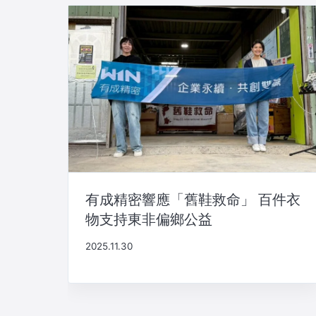
ー
シ
ョ
ン
有成精密響應「舊鞋救命」 百件衣
物支持東非偏鄉公益
2025.11.30