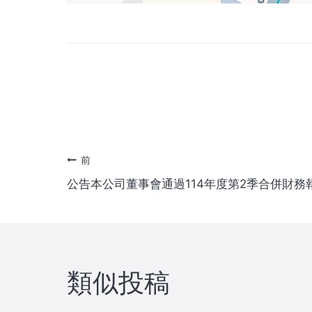
投
前
公告本公司董事會通過114年度第2季合併財務
稿
ナ
ビ
類似投稿
ゲ