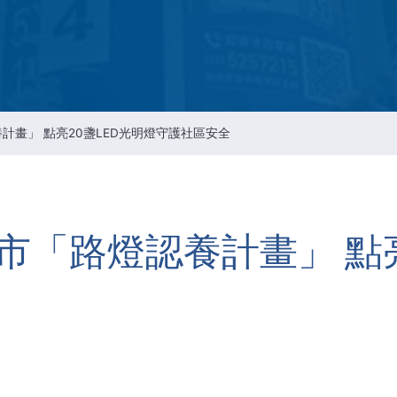
Intellectual Property Managemen
情報通信セキュリティのリスクマ
メント
会社の重要な規則
計畫」 點亮20盞LED光明燈守護社區安全
市「路燈認養計畫」 點亮