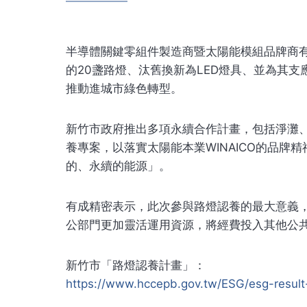
半導體關鍵零組件製造商暨太陽能模組品牌商
的20盞路燈、汰舊換新為LED燈具、並為其
推動進城市綠色轉型。
新竹市政府推出多項永續合作計畫，包括淨灘、
養專案，以落實太陽能本業WINAICO的品牌精神
的、永續的能源」。
有成精密表示，此次參與路燈認養的最大意義
公部門更加靈活運用資源，將經費投入其他公
新竹市「路燈認養計畫」：
https://www.hccepb.gov.tw/ESG/esg-result