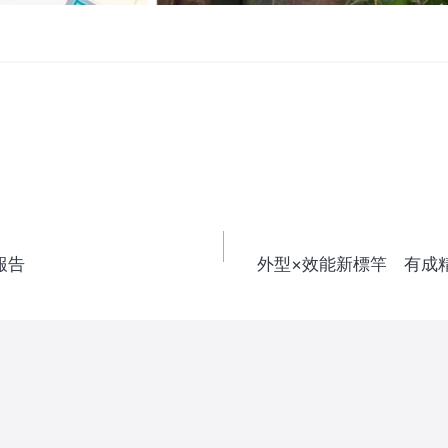
報告
外型×效能新標竿 有成精