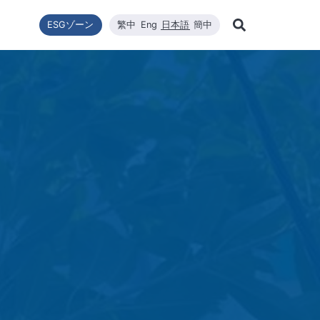
ESGゾーン
繁中
Eng
日本語
簡中
Learn Mor
ー転換
ニュース一覧
利害關係者
財政情報
技術エネルギー
企業の持続可能性
高効率太陽エネルギーモジュール
品質與環安衛政策
会社ニュース
財政情報
修
Search
企業の持続可能性
ステム設置
最新ニュース
財務報告
コアコンピタンス
WINAICO
主要ニュース
株価
半
持続可能な政策
ロソフィー
プリケーションエン
月次売上報告
材料
イベント情報
株主総会
半
組織與推動
CNC精密製造
製品・技術
主要股東
ー管理
公益與活動
ハイスペッククリーニング
重要ニュース
配当
公益與活動
重要ニュ
環境および安全衛生
投資サー
環境・健康・安全に関する方針
社会と人権
ジンケンセイサク
サプライヤー管理
利害關係人