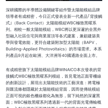
深耕國際的半導體設備關鍵零組件暨太陽能模組品牌
領導者有成精密，今日正式發表全新一代產品｢背接觸
式｣（Back Contact）太陽能模組WBC極致黑曜系
列。相較一般太陽能模組，WBC將以更深邃的全黑外
型融入社區住宅與商業屋頂等各式建案，兼顧建築美
學與發電效能，更符合建築附加型太陽能（BAPV，
Building-Applied Photovoltaics）的市場需求。本系
列產品9月起在歐洲、大洋洲等40國通路全面上市。
有成精密旗下太陽能模組品牌WINAICO本次發表的背
接觸式WBC極致黑曜系列模組，首見電池正面零柵線
的創新設計，展現出太陽能技術的工藝演進：將電極
與匯流條都隱藏於太陽能模組背面，因而使傳統模組
正面可視的銀色柵線都化為無形，留下純然的深邃黑
面；WBC極致黑曜系列透過新一代的背面光電傳輸概