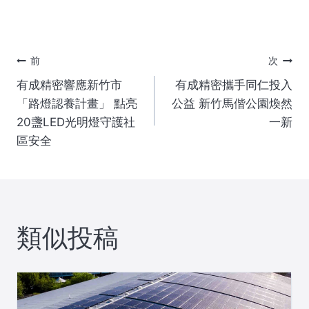
投
前
次
有成精密響應新竹市
有成精密攜手同仁投入
稿
「路燈認養計畫」 點亮
公益 新竹馬偕公園煥然
20盞LED光明燈守護社
一新
ナ
區安全
ビ
ゲ
類似投稿
ー
シ