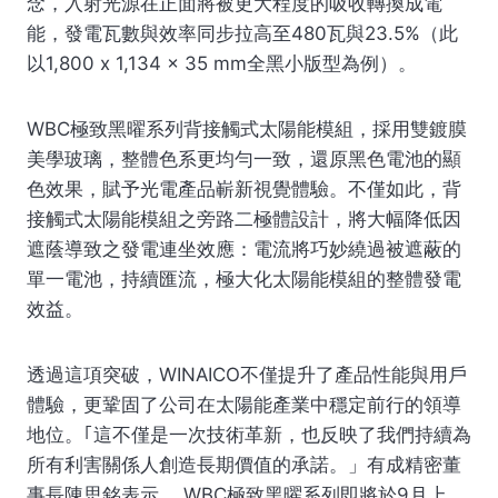
念，入射光源在正面將被更大程度的吸收轉換成電
能，發電瓦數與效率同步拉高至480瓦與23.5%（此
以1,800 x 1,134 x 35 mm全黑小版型為例）。
WBC極致黑曜系列背接觸式太陽能模組，採用雙鍍膜
美學玻璃，整體色系更均勻一致，還原黑色電池的顯
色效果，賦予光電產品嶄新視覺體驗。不僅如此，背
接觸式太陽能模組之旁路二極體設計，將大幅降低因
遮蔭導致之發電連坐效應：電流將巧妙繞過被遮蔽的
單一電池，持續匯流，極大化太陽能模組的整體發電
效益。
透過這項突破，WINAICO不僅提升了產品性能與用戶
體驗，更鞏固了公司在太陽能產業中穩定前行的領導
地位。｢這不僅是一次技術革新，也反映了我們持續為
所有利害關係人創造長期價值的承諾。」有成精密董
事長陳思銘表示， WBC極致黑曜系列即將於9月上