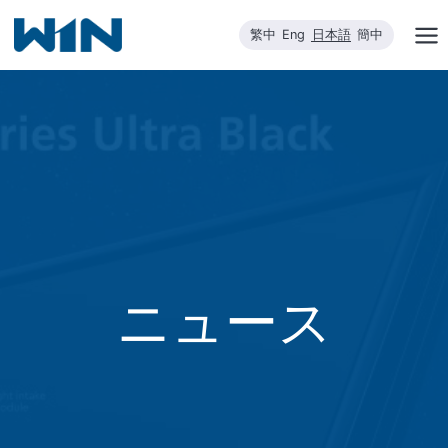
内
繁中
Eng
日本語
簡中
容
を
ス
キ
ッ
プ
ニュース