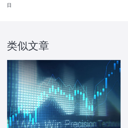
导
日
航
类似文章