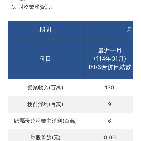
財務業務資訊:
期間
月
最近一月
科目
(114年01月)
IFRS合併自結數
營業收入(百萬)
170
稅前淨利(百萬)
9
歸屬母公司業主淨利(百萬)
6
每股盈餘(元)
0.09