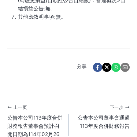
(4)歷史損益(自願性公告自結數)：營運概況>自
結損益公告:無。
其他應敘明事項:無。
分享：
文
上一页
下一步
公告本公司113年度合併
公告本公司董事會通過
章
財務報告董事會預計召
113年度合併財務報告
開日期為114年02月26