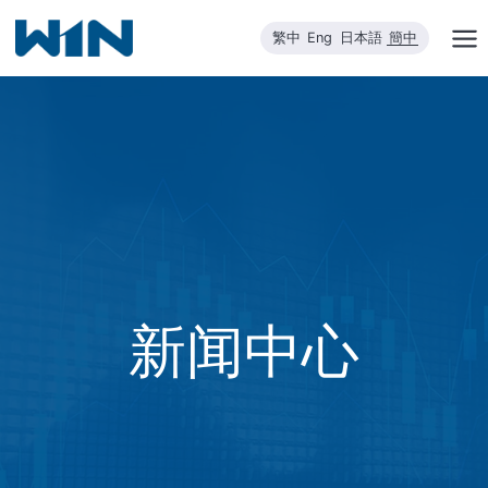
跳
繁中
Eng
日本語
簡中
到
内
容
新闻中心