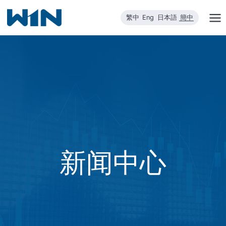
跳
繁中
Eng
日本語
簡中
到
内
容
新闻中心