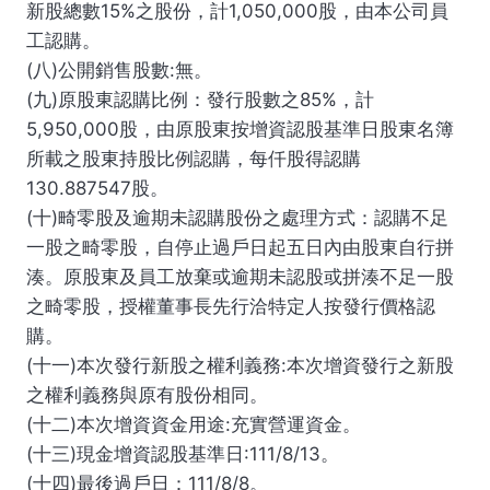
新股總數15%之股份，計1,050,000股，由本公司員
工認購。
(八)公開銷售股數:無。
(九)原股東認購比例：發行股數之85%，計
5,950,000股，由原股東按增資認股基準日股東名簿
所載之股東持股比例認購，每仟股得認購
130.887547股。
(十)畸零股及逾期未認購股份之處理方式：認購不足
一股之畸零股，自停止過戶日起五日內由股東自行拼
湊。原股東及員工放棄或逾期未認股或拼湊不足一股
之畸零股，授權董事長先行洽特定人按發行價格認
購。
(十一)本次發行新股之權利義務:本次增資發行之新股
之權利義務與原有股份相同。
(十二)本次增資資金用途:充實營運資金。
(十三)現金增資認股基準日:111/8/13。
(十四)最後過戶日：111/8/8。