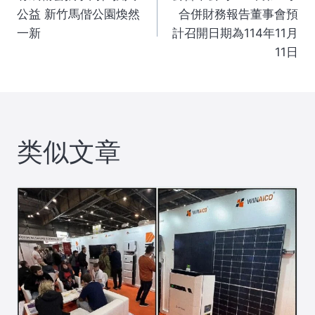
章
公益 新竹馬偕公園煥然
合併財務報告董事會預
一新
計召開日期為114年11月
导
11日
航
类似文章