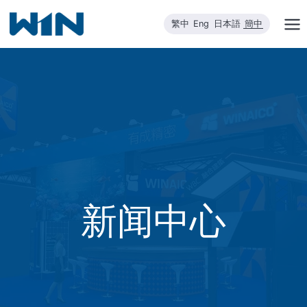
跳
繁中
Eng
日本語
簡中
到
内
容
新闻中心