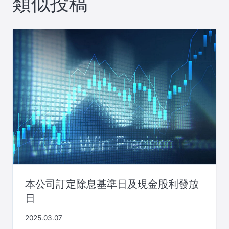
類似投稿
ー
シ
ョ
ン
本公司訂定除息基準日及現金股利發放
日
2025.03.07