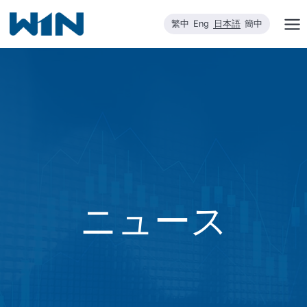
内
繁中
Eng
日本語
簡中
容
を
ス
キ
ッ
プ
ニュース