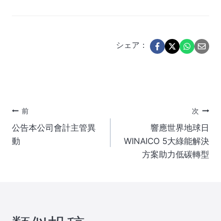
シェア：
投
前
次
公告本公司會計主管異
響應世界地球日
稿
動
WINAICO 5大綠能解決
方案助力低碳轉型
ナ
ビ
ゲ