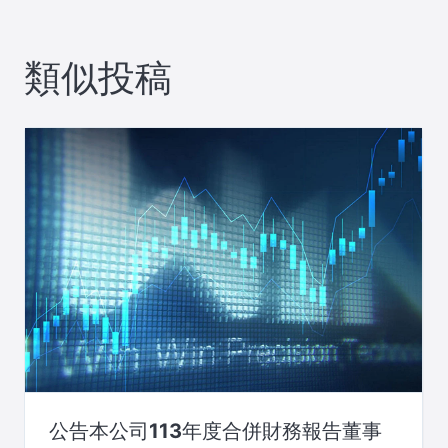
ビ
類似投稿
ゲ
ー
シ
ョ
ン
公告本公司113年度合併財務報告董事