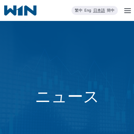
内
繁中
Eng
日本語
簡中
容
を
ス
キ
ッ
プ
ニュース