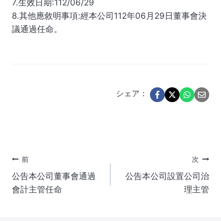
7.生效日期:112/06/29
8.其他應敘明事項:經本公司112年06月29日董事會決
議通過任命。
シェア：
投
前
次
公告本公司董事會通過
公告本公司設置公司治
稿
會計主管任命
理主管
ナ