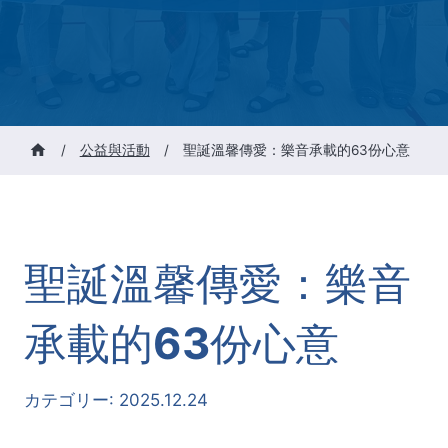
/
公益與活動
/
聖誕溫馨傳愛：樂音承載的63份心意
聖誕溫馨傳愛：樂音
承載的63份心意
カテゴリー:
2025.12.24