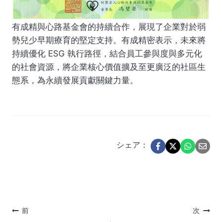
有成精與心路基金會的持續合作，展現了企業對於弱
勢兒少早期療育的堅定支持。有成精密表示，未來將
持續優化 ESG 執行路徑，結合員工參與度與多元化
的社會資源，將企業核心價值擴及至更廣泛的社區生
態系，為永續發展貢獻關鍵力量。
シェア：
投
前
次