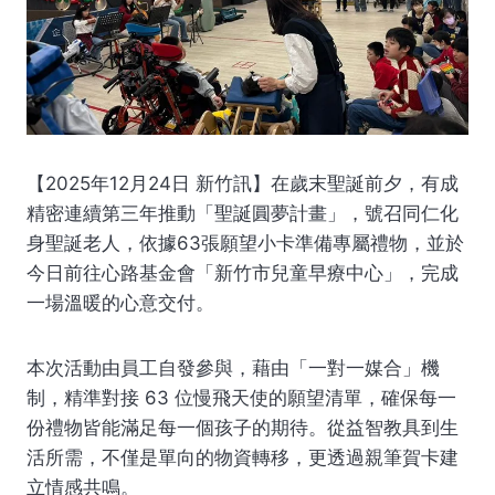
【2025年12月24日 新竹訊】在歲末聖誕前夕，有成
精密連續第三年推動「聖誕圓夢計畫」，號召同仁化
身聖誕老人，依據63張願望小卡準備專屬禮物，並於
今日前往心路基金會「新竹市兒童早療中心」，完成
一場溫暖的心意交付。
本次活動由員工自發參與，藉由「一對一媒合」機
制，精準對接 63 位慢飛天使的願望清單，確保每一
份禮物皆能滿足每一個孩子的期待。從益智教具到生
活所需，不僅是單向的物資轉移，更透過親筆賀卡建
立情感共鳴。