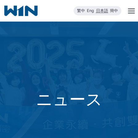
内
繁中
Eng
日本語
簡中
容
を
ス
キ
ッ
プ
ニュース