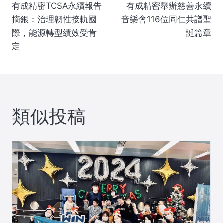
有成精密TCSA永續報告
有成精密舉辦慈善永續
稿
摘銀：治理韌性接軌國
音樂會116位同仁共譜聖
際，能源轉型績效受肯
誕篇章
ナ
定
ビ
ゲ
類似投稿
ー
シ
ョ
ン