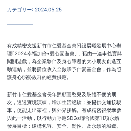
カテゴリー:
2024.05.25
有成精密支援新竹市仁愛基金會附設晨曦發展中心辦
理｢2024幸福加倍•愛心園遊會｣，藉由一連串義賣與
闖關遊戲，為企業夥伴及身心障礙的大小朋友創造互
動連結，並將攤位收入全數贈予仁愛基金會，作為照
護身心弱勢族群的經費供應。
新竹市仁愛基金會長年照顧喜憨兒及肢體不便的朋
友，透過實境演練，增加生活經驗；並提供交通接駁
車，使能走出家裡，與外界接觸。有成精密很榮幸參
與此一活動，以行動力呼應SDGs聯合國第11項永續
發展目標：建構包容、安全、韌性、及永續的城鄉。