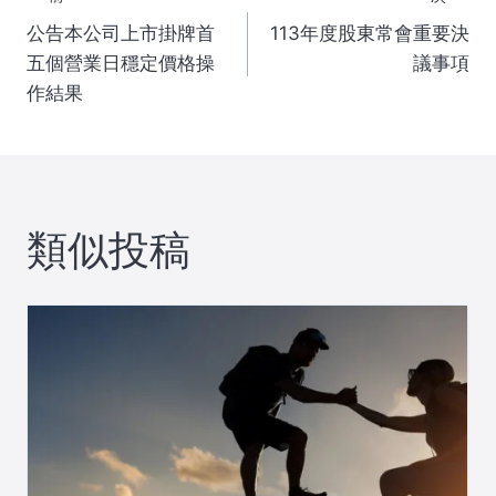
投
公告本公司上市掛牌首
113年度股東常會重要決
稿
五個營業日穩定價格操
議事項
作結果
ナ
ビ
ゲ
類似投稿
ー
シ
ョ
ン