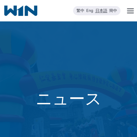
内
繁中
Eng
日本語
簡中
容
を
ス
キ
ッ
プ
ニュース