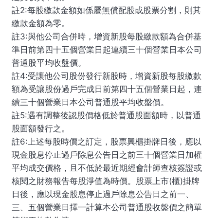
註2:每股繳款金額如係屬無償配股或股票分割，則其
繳款金額為零。
註3:與他公司合併時，增資新股每股繳款額為合併基
準日前第四十五個營業日起連續三十個營業日本公司
普通股平均收盤價。
註4:受讓他公司股份發行新股時，增資新股每股繳款
額為受讓股份過戶完成日前第四十五個營業日起，連
續三十個營業日本公司普通股平均收盤價。
註5:遇有調整後認股價格低於普通股面額時，以普通
股面額發行之。
註6:上述每股時價之訂定，股票興櫃掛牌日後，應以
現金股息停止過戶除息公告日之前三十個營業日加權
平均成交價格，且不低於最近期經會計師查核簽證或
核閱之財務報告每股淨值為時價。股票上市(櫃)掛牌
日後，應以現金股息停止過戶除息公告日之前一、
三、五個營業日擇一計算本公司普通股收盤價之簡單