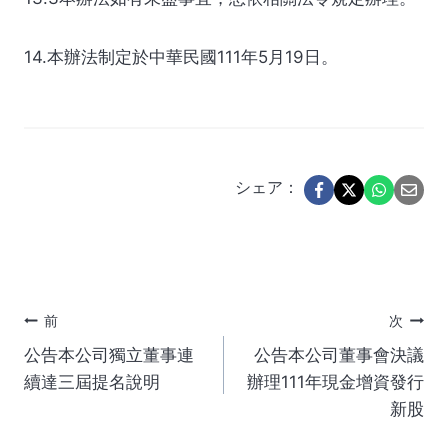
14.本辦法制定於中華民國111年5月19日。
シェア：
投
前
次
公告本公司獨立董事連
公告本公司董事會決議
稿
續達三屆提名說明
辦理111年現金增資發行
新股
ナ