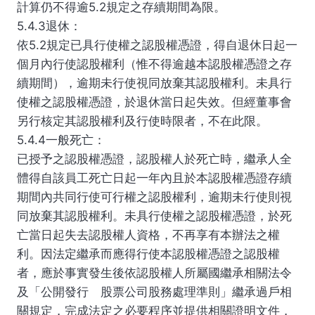
計算仍不得逾5.2規定之存續期間為限。
5.4.3退休：
依5.2規定已具行使權之認股權憑證，得自退休日起一
個月內行使認股權利（惟不得逾越本認股權憑證之存
續期間），逾期未行使視同放棄其認股權利。未具行
使權之認股權憑證，於退休當日起失效。但經董事會
另行核定其認股權利及行使時限者，不在此限。
5.4.4一般死亡：
已授予之認股權憑證，認股權人於死亡時，繼承人全
體得自該員工死亡日起一年內且於本認股權憑證存續
期間內共同行使可行權之認股權利，逾期未行使則視
同放棄其認股權利。未具行使權之認股權憑證，於死
亡當日起失去認股權人資格，不再享有本辦法之權
利。因法定繼承而應得行使本認股權憑證之認股權
者，應於事實發生後依認股權人所屬國繼承相關法令
及「公開發行 股票公司股務處理準則」繼承過戶相
關規定，完成法定之必要程序並提供相關證明文件，