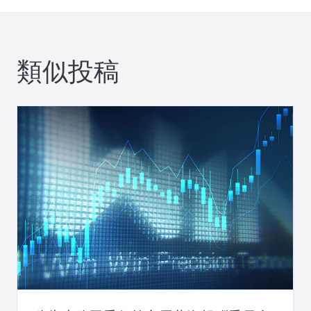
ビ
ゲ
類似投稿
ー
シ
ョ
ン