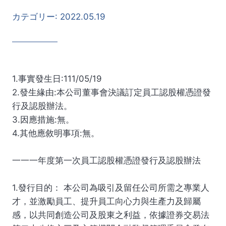
カテゴリー:
2022.05.19
1.事實發生日:111/05/19
2.發生緣由:本公司董事會決議訂定員工認股權憑證發
行及認股辦法。
3.因應措施:無。
4.其他應敘明事項:無。
一一一年度第一次員工認股權憑證發行及認股辦法
1.發行目的： 本公司為吸引及留任公司所需之專業人
才，並激勵員工、提升員工向心力與生產力及歸屬
感，以共同創造公司及股東之利益，依據證券交易法