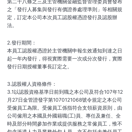
第二十八條之三及主管機關金融監督管理委員會發布
之「發行人募集與發行有價證券處理準則」等相關規
定，訂定本公司本次員工認股權憑證發行及認股辦
法。
2.發行期間：
本員工認股權憑證於主管機關申報生效通知到達之日
起一年內發行，得視實際需要一次或分次發行，實際
發行日期授權董事長訂定之。
3.認股權人資格條件：
3.1以認股資格基準日前到職之本公司及符合107年12
月27日金管證發字第1070121068號令規定之本公司
受僱員工為限。受僱員工係指符合支領薪資原則，由
公司僱用之本國及外國籍職(工)員、專任及兼任、全
時及部分時間參加作業或提供服務之常僱員工，惟不
包含派遣人力及業務外包人員，亦不包括未兼任員工