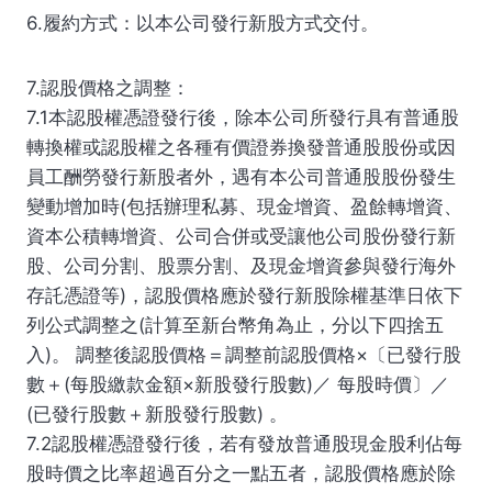
6.履約方式：以本公司發行新股方式交付。
7.認股價格之調整：
7.1本認股權憑證發行後，除本公司所發行具有普通股
轉換權或認股權之各種有價證券換發普通股股份或因
員工酬勞發行新股者外，遇有本公司普通股股份發生
變動增加時(包括辦理私募、現金增資、盈餘轉增資、
資本公積轉增資、公司合併或受讓他公司股份發行新
股、公司分割、股票分割、及現金增資參與發行海外
存託憑證等)，認股價格應於發行新股除權基準日依下
列公式調整之(計算至新台幣角為止，分以下四捨五
入)。 調整後認股價格＝調整前認股價格×〔已發行股
數＋(每股繳款金額×新股發行股數)／ 每股時價〕／
(已發行股數＋新股發行股數) 。
7.2認股權憑證發行後，若有發放普通股現金股利佔每
股時價之比率超過百分之一點五者，認股價格應於除