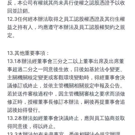
反，本公司有權就其尚未具行使權之認股憑證予以收
回並註銷。
12.3任何經本辦法取得之員工認股權憑證及其衍生權
益之持有人，均應遵守本辦法及員工認股權契約之規
定。
13.其他重要事項：
13.1本辦法經董事會三分之二以上董事出席及出席董
事超過二分之一同意後生效，日後如基於法令變更、
主關機關核定變更或客觀環境變動時，得經董事會決
議修訂或終止，並依主管機關相關規定申報及公告。
若於送件審核過程中，因主管機關審核之要求而須做
修正時，授權董事長修訂本辦法，嗣後再提董事會追
認後始得發行。
13.2本辦法如經董事會決議終止，應與員工協商並取
得同意後，得以終止。
13.3本辦法如有未盡事宜，悉依相關法令規定辦理。