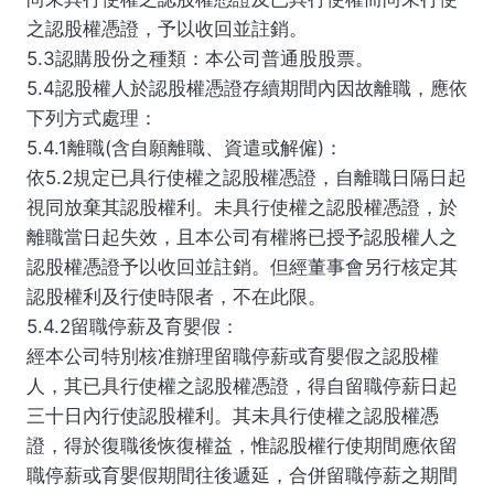
之認股權憑證，予以收回並註銷。
5.3認購股份之種類：本公司普通股股票。
5.4認股權人於認股權憑證存續期間內因故離職，應依
下列方式處理：
5.4.1離職(含自願離職、資遣或解僱)：
依5.2規定已具行使權之認股權憑證，自離職日隔日起
視同放棄其認股權利。未具行使權之認股權憑證，於
離職當日起失效，且本公司有權將已授予認股權人之
認股權憑證予以收回並註銷。但經董事會另行核定其
認股權利及行使時限者，不在此限。
5.4.2留職停薪及育嬰假：
經本公司特別核准辦理留職停薪或育嬰假之認股權
人，其已具行使權之認股權憑證，得自留職停薪日起
三十日內行使認股權利。其未具行使權之認股權憑
證，得於復職後恢復權益，惟認股權行使期間應依留
職停薪或育嬰假期間往後遞延，合併留職停薪之期間