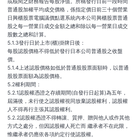
或核閱之財務報告每股淨值。所稱發行日前一段時間
普通股加權平均成交價格，係指定價日前三十個營業
日興櫃股票電腦議價點選系統內本公司興櫃股票普通
股之每一營業日成交金額之總和除以每一營業日成交
股數之總和計算。
5.1.3發行日於上市(櫃)掛牌日後：
每股認股價格不得低於發行日本公司普通股之收盤
價。
5.1.4上述認股價格如低於普通股股票面額時，以普通
股股票面額為認股價格。
5.2權利期間：
5.2.1認股權憑證之存續期間(自發行日起算)為五年，
屆滿後，未行使之認股權視同放棄認股權利，認股權
人不得再行主張其認股權利。
5.2.2認股權憑證不得轉讓、質押、贈與他人或作其他
方式之處分，但因認股權人死亡而 繼承者不在此限，
惟繼承者仍應依各項約定行使認股權。