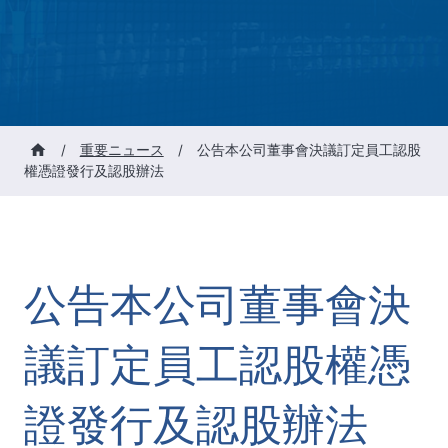
/
重要ニュース
/
公告本公司董事會決議訂定員工認股
權憑證發行及認股辦法
公告本公司董事會決
議訂定員工認股權憑
證發行及認股辦法