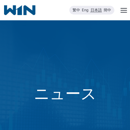
内
繁中
Eng
日本語
簡中
容
を
ス
キ
ッ
プ
ニュース