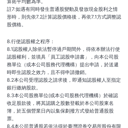
算術平均數為準。
註7:如遇有同時發生普通股變動及發放現金股利之情
形時，則先依7.2計算認股價格後，再依7.1方式調整認
股價格。
8.行使認股權之程序：
8.1認股權人除依法暫停過戶期間外，得依本辦法行使
認股權利，並填具「員工認股申請書」，向本公司股
務單位（或本公司股務代理機構）提出申請，於送遞
時即生認股之效力，且不得申請撤銷。
8.2本公司受理認股之請求後，即通知認股權人至指定
銀行繳納股款。
8.3本公司股務單位(或本公司股務代理機構）於確認
收足股款後，將其認購之股數登載於本公司股東名
簿，於五個營業日內以集保劃撥方式發給普通股股
票。
8.4本公司普通股若依法得於臺灣證券交易所股份有限