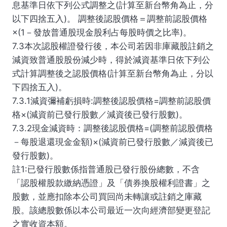
息基準日依下列公式調整之(計算至新台幣角為止，分
以下四捨五入)。 調整後認股價格＝調整前認股價格
×(1－發放普通股現金股利占每股時價之比率)。
7.3本次認股權證發行後，本公司若因非庫藏股註銷之
減資致普通股股份減少時，得於減資基準日依下列公
式計算調整後之認股價格(計算至新台幣角為止，分以
下四捨五入)。
7.3.1減資彌補虧損時:調整後認股價格=調整前認股價
格×(減資前已發行股數／減資後已發行股數)。
7.3.2現金減資時：調整後認股價格=(調整前認股價格
－每股退還現金金額)×(減資前已發行股數／減資後已
發行股數)。
註1:已發行股數係指普通股已發行股份總數，不含
「認股權股款繳納憑證」及「債券換股權利證書」之
股數，並應扣除本公司買回尚未轉讓或註銷之庫藏
股。該總股數係以本公司最近一次向經濟部變更登記
之實收資本額。