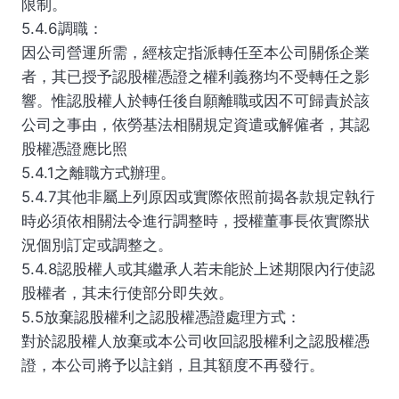
限制。
5.4.6調職：
因公司營運所需，經核定指派轉任至本公司關係企業
者，其已授予認股權憑證之權利義務均不受轉任之影
響。惟認股權人於轉任後自願離職或因不可歸責於該
公司之事由，依勞基法相關規定資遣或解僱者，其認
股權憑證應比照
5.4.1之離職方式辦理。
5.4.7其他非屬上列原因或實際依照前揭各款規定執行
時必須依相關法令進行調整時，授權董事長依實際狀
況個別訂定或調整之。
5.4.8認股權人或其繼承人若未能於上述期限內行使認
股權者，其未行使部分即失效。
5.5放棄認股權利之認股權憑證處理方式：
對於認股權人放棄或本公司收回認股權利之認股權憑
證，本公司將予以註銷，且其額度不再發行。