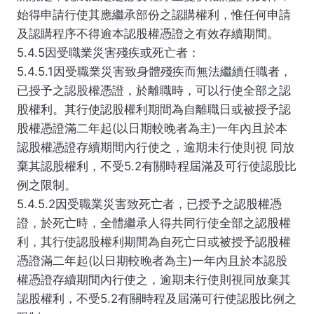
始得申請行使其應繼承部份之認購權利，惟任何申請
及認購程序不得逾本認股權憑證之有效存續期間。
5.4.5因受職業災害殘疾或死亡者：
5.4.5.1因受職業災害致身體殘疾而無法繼續任職者，
已授予之認股權憑證，於離職時，可以行使全部之認
股權利。其行使認股權利期間為自離職日或被授予認
股權憑證滿二年起(以日期較晚者為主)一年內且於本
認股權憑證存續期間內行使之，逾期未行使則視 同放
棄其認股權利，不受5.2有關時程屆滿及可行使認股比
例之限制。
5.4.5.2因受職業災害致死亡者，已授予之認股權憑
證，於死亡時，全體繼承人得共同行使全部之認股權
利，其行使認股權利期間為自死亡日或被授予認股權
憑證滿二年起(以日期較晚者為主)一年內且於本認股
權憑證存續期間內行使之，逾期未行使則視同放棄其
認股權利，不受5.2有關時程及屆滿可行使認股比例之