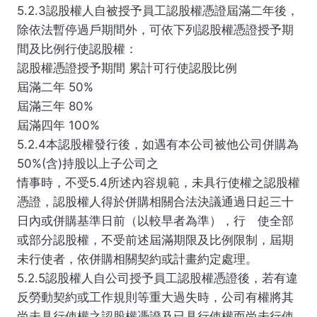
5.2.3認股權人自被授予員工認股權憑證屆滿二年後，
除依法暫停過戶期間外，可依下列認股權憑證授予期
間及比例行使認股權：
認股權憑證授予期間 累計可行使認股比例
屆滿二年 50%
屆滿三年 80%
屆滿四年 100%
5.2.4本認股權發行後，如遇有本公司被他公司併購為
50%(含)持股以上子公司之
情事時，不受5.4所述內容規範，未具行使權之認股權
憑證，認股權人得於併購相關合法決議通過日起三十
日內或併購基準日前（以較早者為準），行 使全部
或部分認股權，不受前述屆滿期限及比例限制，屆期
未行使者，依併購相關契約或計畫約定處理。
5.2.5認股權人自公司授予員工認股權憑證後，若有違
反勞動契約或工作規則等重大過失時，公司有權將其
尚未具行使權之認股權憑證及已具行使權而尚未行使