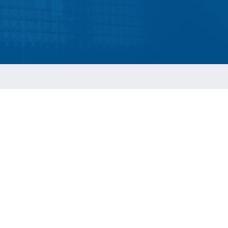
ESGの持続報告
t
ネジ