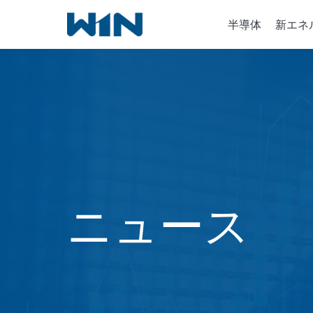
内
半導体
新エネ
容
を
ス
キ
半導体
ッ
イオン
プ
化学気
ニュース