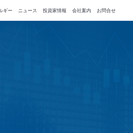
ルギー
ニュース
投資家情報
会社案内
お問合せ
デバイスの重要パーツ
コーポレート·ガバナンス
統合サービス
政策、組織與推動
会社案内
企業のエネルギ
取締役会
注入機
パーツの開発
会社概要
グリーンパワーシ
取締役および情報
相成長機
ソリューション
マネジメント・フィ
エネルギー貯蔵ア
ジニアリング
取締役の多様性
成長史
スマートエネルギ
稽核室
電力小売レポート
績效評估
機能性委員会
会計監査委員会
賃金報酬委員会
Risk Management Committee
績效評估
誠実な経営