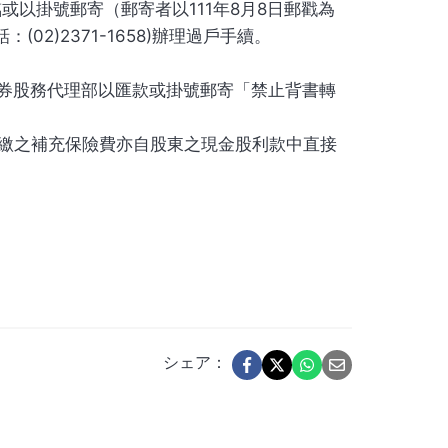
或以掛號郵寄（郵寄者以111年8月8日郵戳為
)2371-1658)辦理過戶手續。
證券股務代理部以匯款或掛號郵寄「禁止背書轉
扣繳之補充保險費亦自股東之現金股利款中直接
シェア：