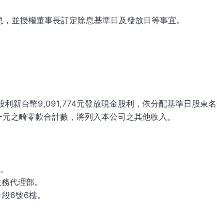
股息，並授權董事長訂定除息基準日及發放日等事宜。
股利新台幣9,091,774元發放現金股利，依分配基準日股東
一元之畸零款合計數，將列入本公司之其他收入。
前。
股務代理部。
段6號6樓。