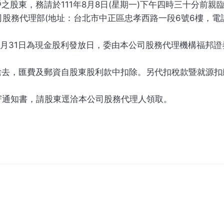
之股東，務請於111年8月8日(星期一)下午四時三十分前親臨
代理部(地址：台北市中正區忠孝西路一段6號6樓，電話：(02
年8月31日為現金股利發放日，委由本公司股務代理機構福邦
捨去，匯費及郵資自股東股利款中扣除。另代扣稅款暨就源
寄通知書，請股東逕洽本公司股務代理人領取。