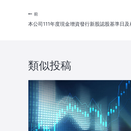
投
前
本公司111年度現金增資發行新股認股基準日
稿
ナ
ビ
類似投稿
ゲ
ー
シ
ョ