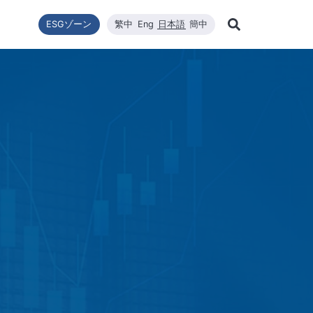
ESGゾーン
繁中
Eng
日本語
簡中
Learn Mor
ー転換
ニュース一覧
利害關係者
財政情報
技術エネルギー
企業の持続可能性
高効率太陽エネルギーモジュール
品質與環安衛政策
会社ニュース
財政情報
修
Search
企業の持続可能性
ステム設置
最新ニュース
財務報告
コアコンピタンス
WINAICO
主要ニュース
株価
半
持続可能な政策
ロソフィー
プリケーションエン
月次売上報告
材料
イベント情報
株主総会
半
組織與推動
CNC精密製造
製品・技術
主要股東
ー管理
公益與活動
ハイスペッククリーニング
重要ニュース
配当
公益與活動
重要ニュ
環境および安全衛生
投資サー
環境・健康・安全に関する方針
社会と人権
ジンケンセイサク
サプライヤー管理
利害關係人