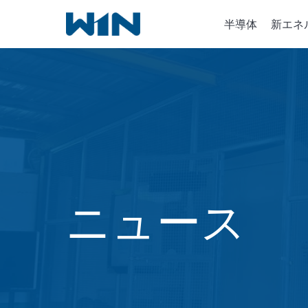
内
半導体
新エネ
容
を
ス
キ
半導体
ッ
イオン
プ
化学気
ニュース