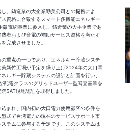
出し、鋳造業の大企業勤美公司との提携によ
ビス資格に合致するスマート多機能エネルギー
用微電網事業に参入し、鋳造業の大手企業であ
消費者および台電の補助サービス資格を満たす
ムを完成させました。
換の重点の一つであり、エネルギー貯蔵システ
美新竹工場が予定を繰り上げ2024年の大口電
エネルギー貯蔵システムの設計と計画を行い、
力が配電クラスのグリッドユーザー型審査基準を
院SAT現地認証を取得しました。
み込まれ、国内初の大口電力使用顧客の条件を
ス型式で台湾電力の現在のサービスサポート市
システムに参与する予定です。このシステムは