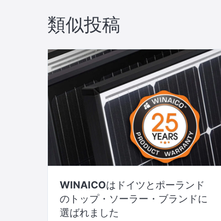
ビ
類似投稿
ゲ
ー
シ
ョ
ン
WINAICOはドイツとポーランド
のトップ・ソーラー・ブランドに
選ばれました