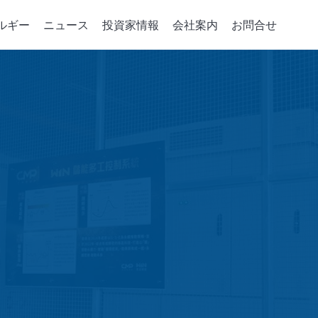
ルギー
ニュース
投資家情報
会社案内
お問合せ
デバイスの重要パーツ
コーポレート·ガバナンス
統合サービス
政策、組織與推動
会社案内
企業のエネルギ
取締役会
注入機
パーツの開発
会社概要
グリーンパワーシ
取締役および情報
相成長機
ソリューション
マネジメント・フィ
エネルギー貯蔵ア
ジニアリング
取締役の多様性
成長史
スマートエネルギ
稽核室
電力小売レポート
績效評估
機能性委員会
会計監査委員会
賃金報酬委員会
Risk Management Committee
績效評估
誠実な経営