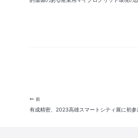
的価値のある産業用マイクログリッド環境の
投
前
有成精密、2023高雄スマートシティ展に初参
稿
ナ