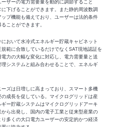
ユーザーの電力需要量を動的に調節すること
常に下げることができます。また静的周波数調
アップ機能も備えており、ユーザーは法的条件
得ることができます。
件において水冷式エネルギー貯蔵キャビネット
規範に合致しているだけでなくSAT現地認証を
用電力の大幅な変化に対応し、電力需要量と送
管理システムと組み合わせることで、エネルギ
ニーズは日増しに高まっており、スマート多機
要の成長を促している。マイクログリッドは産
ルギー貯蔵システムはマイクログリッドアーキ
業から出発し、国内の電子工業と従来型産業の
より多くの大口電力ユーザーの安定的かつ経済