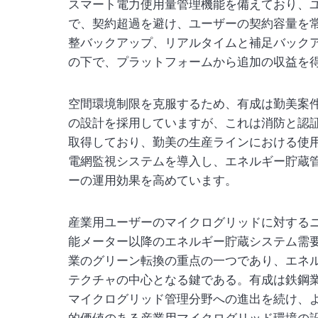
スマート電力使用量管理機能を備えており、
で、契約超過を避け、ユーザーの契約容量を
整バックアップ、リアルタイムと補足バック
の下で、プラットフォームから追加の収益を
空間環境制限を克服するため、有成は勤美案
の設計を採用していますが、これは消防と認証
取得しており、勤美の生産ラインにおける使
電網監視システムを導入し、エネルギー貯蔵
ーの運用効果を高めています。
産業用ユーザーのマイクログリッドに対する
能メーター以降のエネルギー貯蔵システム需
業のグリーン転換の重点の一つであり、エネ
テクチャの中心となる鍵である。有成は鉄鋼
マイクログリッド管理分野への進出を続け、