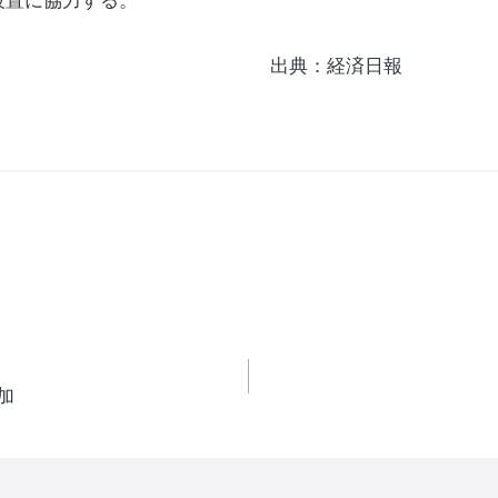
設置に協力する。
出典：経済日報
加