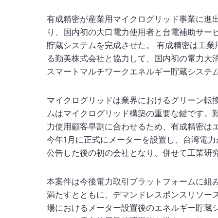
有成精密が産業用マイクログリッド事業に進
り、国内初の大口電力使用者と台電補助サー
貯蔵システムを完成させた。 有成精密は工業
る勤美株式会社と協力して、国内初の電力大
スマートマルチワークエネルギー貯蔵システ
マイクログリッドは業界におけるグリーン転
ムはマイクログリッド構築の重要な鍵です。勤
力使用顧客早割に合わせるため、有成精密は
今年1月に正式にメーターを設置し、台湾電
公告した後の初の会社となり、併せて工業研究
本案件は今後電力取引プラットフォームに組
満たすとともに、デマンドレスポンスリソー
場におけるメーター設置後のエネルギー貯蔵