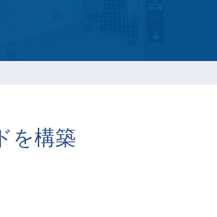
ESGの持続報告
t
ネジ
ドを構築