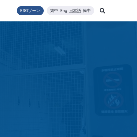
ESGゾーン
繁中
Eng
日本語
簡中
Learn Mor
ー転換
ニュース一覧
利害關係者
財政情報
技術エネルギー
企業の持続可能性
高効率太陽エネルギーモジュール
品質與環安衛政策
会社ニュース
財政情報
修
Search
企業の持続可能性
ステム設置
最新ニュース
財務報告
コアコンピタンス
WINAICO
主要ニュース
株価
半
持続可能な政策
ロソフィー
プリケーションエン
月次売上報告
材料
イベント情報
株主総会
半
組織與推動
CNC精密製造
製品・技術
主要股東
ー管理
公益與活動
ハイスペッククリーニング
重要ニュース
配当
公益與活動
重要ニュ
環境および安全衛生
投資サー
環境・健康・安全に関する方針
社会と人権
ジンケンセイサク
サプライヤー管理
利害關係人